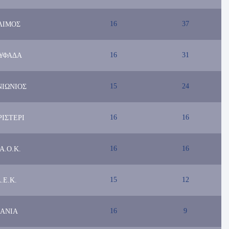
16
37
ΛΙΜΟΣ
16
31
ΛΥΦΑΔΑ
15
24
ΙΩΝΙΟΣ
16
16
ΡΙΣΤΕΡΙ
16
16
Α.Ο.Κ.
15
12
.Ε.Κ.
16
9
ΑΝΙΑ