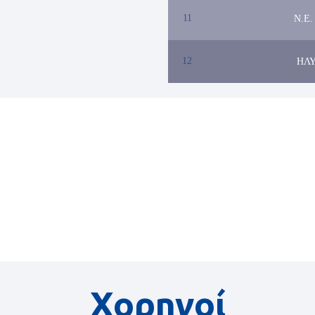
11
Ν.Ε
12
ΗΛΥ
Χορηγοί