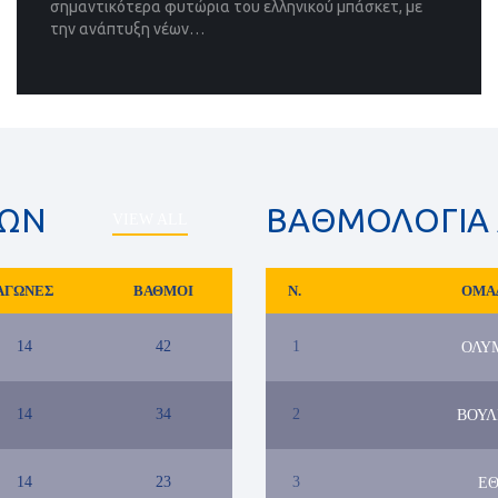
σημαντικότερα φυτώρια του ελληνικού μπάσκετ, με
την ανάπτυξη νέων…
ΡΩΝ
ΒΑΘΜΟΛΟΓΙΑ 
VIEW ALL
ΑΓΩΝΕΣ
ΒΑΘΜΟΙ
N.
ΟΜΑ
14
42
1
ΟΛΥ
14
34
2
ΒΟΥΛ
14
23
3
ΕΘ