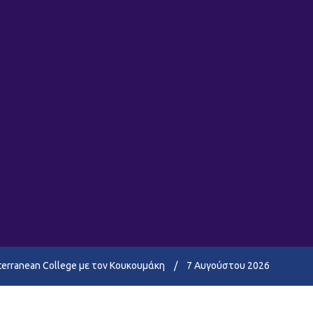
terranean College με τον Κουκουμάκη
/
7 Αυγούστου 2026
στο Περιστέρι Mediterranean College, με πίστη στο πλάνο και στόχο