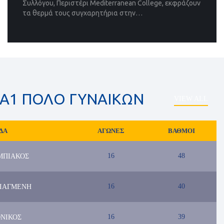
Συλλόγου, Περιστέρι Mediterranean College, εκφράζουν
τα θερμά τους συγχαρητήρια στην…
Α1 ΠΟΛΟ ΓΥΝΑΙΚΩΝ
VIEW ALL
ΔΑ
ΑΓΩΝΕΣ
ΒΑΘΜΟΙ
16
48
ΜΠΙΑΚΟΣ
16
40
ΙΑΓΜΕΝΗ
16
39
ΝΙΚΟΣ