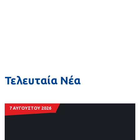
LIVE :
Το αγωνιστικό μονοπάτι του Γ.Σ. Περιστερίου Med
LIVE :
Ο Γ.Σ. Περιστερίου και η Athlos Sport ενώνουν τις 
LIVE :
Βαλληνδράς: «Στόχος μας είναι το γήπεδο να γίνει 
LIVE :
Ανανέωση συνεργασίας του Γ.Σ. Περιστερίου Medi
Τελευταία Νέα
7 ΑΥΓΟΥΣΤΟΥ 2026