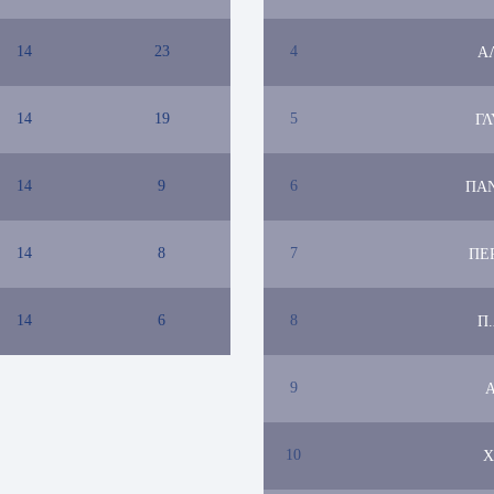
14
23
4
Α
14
19
5
Γ
14
9
6
ΠΑΝ
14
8
7
ΠΕ
14
6
8
Π.
9
Α
10
Χ