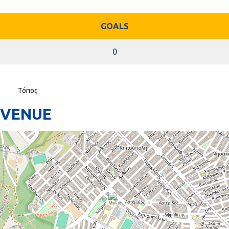
GOALS
0
Τόπος
VENUE