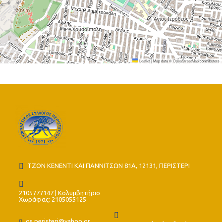
Leaflet
|
Map data ©
OpenStreetMap
contributors
ΤΖΟΝ ΚΕΝΕΝΤΙ ΚΑΙ ΓΙΑΝΝΙΤΣΩΝ 81Α, 12131, ΠΕΡΙΣΤΕΡΙ
2105777147 | Κολυμβητήριο
Χωράφας: 2105055125
gs.peristeri@yahoo.gr