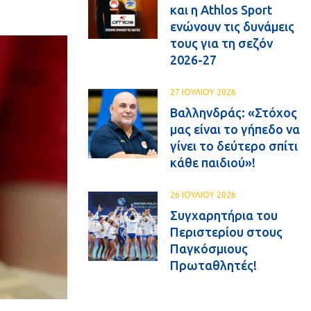
και η Athlos Sport
ενώνουν τις δυνάμεις
τους για τη σεζόν
2026-27
27 ΙΟΥΛΙΟΥ 2026
Βαλληνδράς: «Στόχος
μας είναι το γήπεδο να
γίνει το δεύτερο σπίτι
κάθε παιδιού»!
26 ΙΟΥΛΙΟΥ 2026
Συγχαρητήρια του
Περιστερίου στους
Παγκόσμιους
Πρωταθλητές!