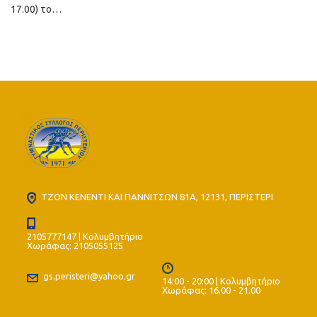
17.00) το…
ΤΖΟΝ ΚΕΝΕΝΤΙ ΚΑΙ ΓΙΑΝΝΙΤΣΩΝ 81Α, 12131, ΠΕΡΙΣΤΕΡΙ
2105777147 | Κολυμβητήριο
Χωράφας: 2105055125
gs.peristeri@yahoo.gr
14:00 - 20:00 | Κολυμβητήριο
Χωράφας: 16.00 - 21.00