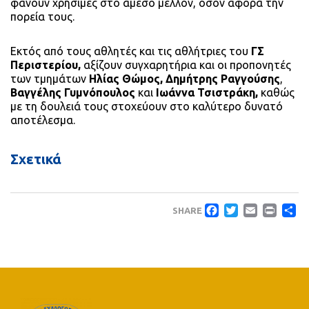
φανούν χρήσιμες στο άμεσο μέλλον, όσον αφορά την
πορεία τους.
Εκτός από τους αθλητές και τις αθλήτριες του
ΓΣ
Περιστερίου,
αξίζουν συγχαρητήρια και οι προπονητές
των τμημάτων
Ηλίας Θώμος, Δημήτρης Ραγγούσης
,
Βαγγέλης Γυμνόπουλος
και
Ιωάννα Τσιστράκη,
καθώς
με τη δουλειά τους στοχεύουν στο καλύτερο δυνατό
αποτέλεσμα.
Σχετικά
Faceboo
Twitte
Emai
Pri
Μ
SHARE