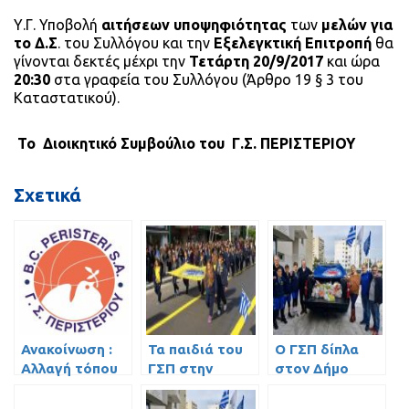
Υ.Γ. Υποβολή
αιτήσεων υποψηφιότητας
των
μελών για
το Δ.Σ
. του Συλλόγου και την
Εξελεγκτική Επιτροπή
θα
γίνονται δεκτές μέχρι την
Τετάρτη 20/9/2017
και ώρα
20:30
στα γραφεία του Συλλόγου (Άρθρο 19 § 3 του
Καταστατικού).
Το Διοικητικό Συμβούλιο του Γ.Σ. ΠΕΡΙΣΤΕΡΙΟΥ
Σχετικά
Ανακοίνωση :
Τα παιδιά του
Ο ΓΣΠ δίπλα
Αλλαγή τόπου
ΓΣΠ στην
στον Δήμο
διεξαγωγής
παρέλαση του
Περιστερίου!
Έκτακτης
Περιστερίου