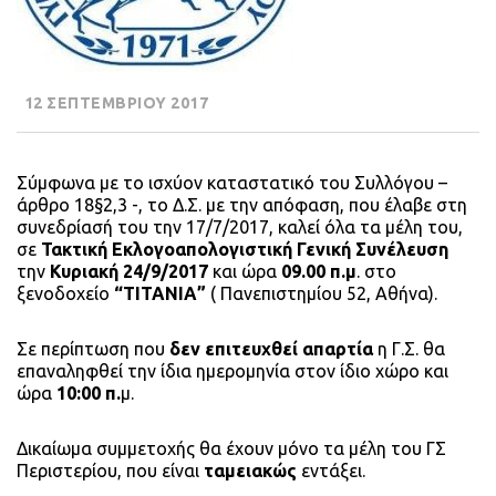
12 ΣΕΠΤΕΜΒΡΙΟΥ 2017
Σύμφωνα με το ισχύον καταστατικό του Συλλόγου –
άρθρο 18§2,3 -, το Δ.Σ. με την απόφαση, που έλαβε στη
συνεδρίασή του την 17/7/2017, καλεί όλα τα μέλη του,
σε
Τακτική Εκλογοαπολογιστική Γενική Συνέλευση
την
Κυριακή 24/9/2017
και ώρα
09.00 π.μ
. στο
ξενοδοχείο
“ΤΙΤΑΝΙΑ”
( Πανεπιστημίου 52, Αθήνα).
Σε περίπτωση που
δεν επιτευχθεί απαρτία
η Γ.Σ. θα
επαναληφθεί την ίδια ημερομηνία στον ίδιο χώρο και
ώρα
10:00 π.
μ.
Δικαίωμα συμμετοχής θα έχουν μόνο τα μέλη του ΓΣ
Περιστερίου, που είναι
ταμειακώς
εντάξει.