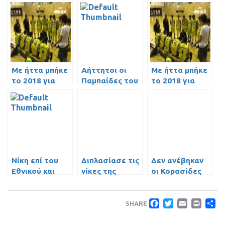
Με ήττα μπήκε
Αήττητοι οι
Με ήττα μπήκε
το 2018 για
Παμπαίδες του
το 2018 για
τους Έφηβους
2005
τους Έφηβους
Νίκη επί του
Διπλασίασε τις
Δεν ανέβηκαν
Εθνικού και
νίκες της
οι Κορασίδες
κορυφή για
ομάδα Μίνι
τους Παίδες Β’
Faceboo
Twitte
Emai
Pri
Μ
SHARE