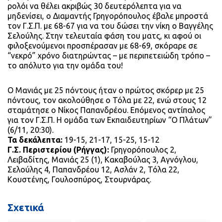
ρολόι να θέλει ακριβώς 30 δευτερόλεπτα για να
μηδενίσει, ο Διαμαντής Γρηγορόπουλος έβαλε μπροστά
τον Γ.Σ.Π. με 68-67 για να του δώσει την νίκη ο Βαγγέλης
Σελούλης. Στην τελευταία φάση του ματς, κι αφού οι
φιλοξενούμενοι προσπέρασαν με 68-69, σκόραρε σε
“νεκρό” χρόνο διατηρώντας – με περιπετειώδη τρόπο –
το απόλυτο για την ομάδα του!
Ο Μανιάς με 25 πόντους ήταν ο πρώτος σκόρερ με 25
πόντους, τον ακολούθησε ο Τόλα με 22, ενώ στους 12
σταμάτησε ο Νίκος Παπανδρέου. Επόμενος αντίπαλος
για τον Γ.Σ.Π. Η ομάδα των Εκπαιδευτηρίων “Ο Πλάτων”
(6/11, 20:30).
Τα δεκάλεπτα:
19-15, 21-17, 15-25, 15-12
Γ.Σ. Περιστερίου (Ρήγγας):
Γρηγορόπουλος 2,
Λειβαδίτης, Μανιάς 25 (1), Κακαβούλας 3, Αγνόγλου,
Σελούλης 4, Παπανδρέου 12, Ασλάν 2, Τόλα 22,
Κουστένης, Γουλοσπύρος, Στουρνάρας.
Σχετικά