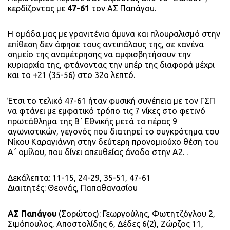
κερδίζοντας με
47-61
τον ΑΣ Παπάγου.
Η ομάδα μας με γρανιτένια άμυνα και πλουραλισμό στην
επίθεση δεν άφησε τους αντιπάλους της, σε κανένα
σημείο της αναμέτρησης να αμφισβητήσουν την
κυριαρχία της, φτάνοντας την υπέρ της διαφορά μέχρι
και το +21 (35-56) στο 32ο λεπτό.
Έτσι το τελικό 47-61 ήταν φυσική συνέπεια με τον ΓΣΠ
να φτάνει με εμφατικό τρόπο τις
7 νίκες στο φετινό
πρωτάθλημα της Β´ Εθνικής μετά το πέρας 9
αγωνιστικών, γεγονός που διατηρεί το συγκρότημα του
Νίκου Καραγιάννη στην δεύτερη προνομιούχο θέση του
Α΄ ομίλου, που δίνει απευθείας άνοδο στην Α2. .
Δεκάλεπτα: 11-15, 24-29, 35-51, 47-61
Διαιτητές: Θεονάς, Παπαθανασίου
ΑΣ Παπάγου
(Σορώτος): Γεωργούλης, Φωτητζόγλου 2,
Σιμόπουλος, Αποστολίδης 6, Δέδες 6(2), Ζώρζος 11,