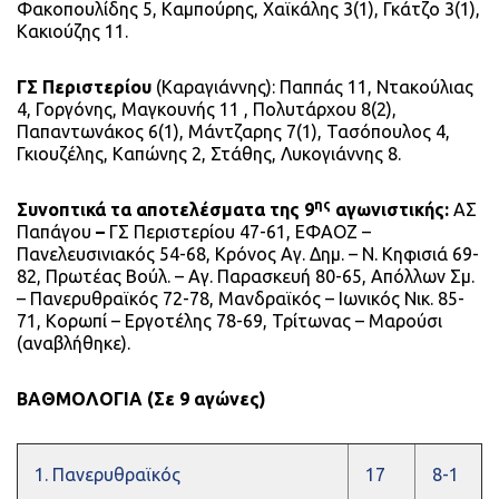
Φακοπουλίδης 5, Καμπούρης, Χαϊκάλης 3(1), Γκάτζο 3(1),
Κακιούζης 11.
ΓΣ Περιστερίου
(Καραγιάννης): Παππάς 11, Ντακούλιας
4, Γοργόνης, Μαγκουνής 11 , Πολυτάρχου 8(2),
Παπαντωνάκος 6(1), Μάντζαρης 7(1), Τασόπουλος 4,
Γκιουζέλης, Καπώνης 2, Στάθης, Λυκογιάννης 8.
ης
Συνοπτικά τα αποτελέσματα της 9
αγωνιστικής:
ΑΣ
Παπάγου
–
ΓΣ Περιστερίου 47-61, ΕΦΑΟΖ –
Πανελευσινιακός 54-68, Κρόνος Αγ. Δημ. – Ν. Κηφισιά 69-
82, Πρωτέας Βούλ. – Αγ. Παρασκευή 80-65, Απόλλων Σμ.
– Πανερυθραϊκός 72-78, Μανδραϊκός – Ιωνικός Νικ. 85-
71, Κορωπί – Εργοτέλης 78-69, Τρίτωνας – Μαρούσι
(αναβλήθηκε).
ΒΑΘΜΟΛΟΓΙΑ (Σε 9 αγώνες)
1. Πανερυθραϊκός
17
8-1