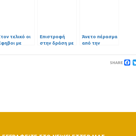
τον τελικό οι
Επιστροφή
Άνετο πέρασμα
Έφηβοι με
στην δράση με
από την
ΠΙΚΗ νίκη-
εντυπωσιακή
Ριζούπολη για
πρόκριση επί
νίκη για τους
τους Έφηβους
F
του
Έφηβους
SHARE
Παναθηναϊκού
videos)!