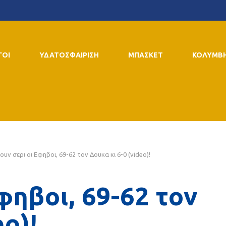
ΓΟΙ
ΥΔΑΤΟΣΦΑΙΡΙΣΗ
ΜΠΑΣΚΕΤ
ΚΟΛΥΜΒ
ουν σερι οι Εφηβοι, 69-62 τον Δουκα κι 6-0 (video)!
φηβοι, 69-62 τον
eo)!