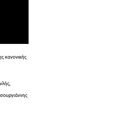
ης κανονικής
νλής,
Τσουργιάννης