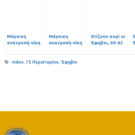
Μάγκικη
Μάγκικη
Χτίζουν σερί οι
Σ
ανατροπή-νίκη
ανατροπή-νίκη
Έφηβοι, 69-62
για τους
για τους
τον Δούκα κι 6-
Ε
Έφηβους επί
Έφηβους επί
0 (video)!
του ΠΑΟ
του ΠΑΟ
video
,
ΓΣ Περιστερίου
,
Έφηβοι
(video)!
(video)!
(