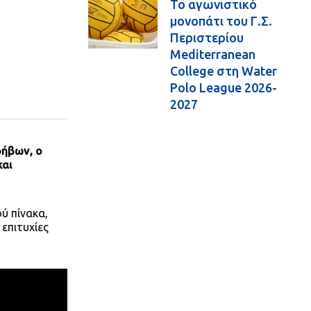
Το αγωνιστικό
μονοπάτι του Γ.Σ.
Περιστερίου
Mediterranean
College στη Water
Polo League 2026-
2027
φήβων, ο
και
ύ πίνακα,
επιτυχίες