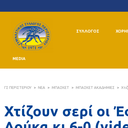
ΣΥΛΛΟΓΟΣ
ΧΟΡΗ
MEDIA
ΓΣ ΠΕΡΙΣΤΕΡΙΟΥ
>
ΝΕΑ
>
ΜΠΑΣΚΕΤ
>
ΜΠΑΣΚΕΤ ΑΚΑΔΗΜΙΕΣ
>
Χτιζ
Χτίζουν σερί οι Έ
Δούκα κι 6-0 (vid