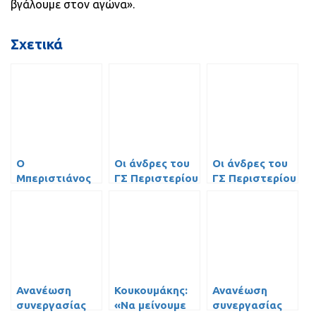
βγάλουμε στον αγώνα».
Σχετικά
Ο
Οι άνδρες του
Οι άνδρες του
Μπεριστιάνος
ΓΣ Περιστερίου
ΓΣ Περιστερίου
στον Γ.Σ.
πέρασαν άνετα
αποκλείστηκαν
Περιστερίου
από την Πάτρα!
(10-7) από τον
Απόλλων
Σμύρνης στον
ημιτελικό του
Final 8 του
Κυπέλλου
Ανανέωση
Κουκουμάκης:
Ανανέωση
Ελλάδας
συνεργασίας
«Να μείνουμε
συνεργασίας