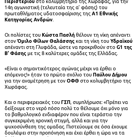
Περιστερίου
στο κολυμβητήριο της Χωράφας, για την
14η αγωνιστική (τελευταία της α’ φάσης) του
πρωταθλήματος υδατοσφαίρισης της
Α1 Εθνικής
Κατηγορίας Ανδρών
.
Οι πολίστες του
Κώστα Πασλή
θέλουν τη νίκη απέναντι
στον
Όμιλο Φίλων Θαλάσσης
και τη νίκη του
Υδραϊκού
απέναντι στη Γλυφάδα, ώστε να προκριθούν στο
G1 της
Β’ Φάσης
με τις 8 καλύτερες ομάδες της Ελλάδας.
«Είναι ο σημαντικότερος αγώνας μέχρι να έρθει ο
επόμενος!» ήταν το πρώτο σχόλιο του
Παύλου Δήμου
για την αναμέτρηση με τον
ΟΦΘ
στο κολυμβητήριο της
Χωράφας.
Και ο περιφερειακός του
ΓΣΠ
, συμπλήρωσε: «Πρέπει να
δείξουμε στο νερό πόσο πολύ το θέλουμε όχι μόνο για
το βαθμολογικό ενδιαφέρον που είναι τεράστιο την
συγκεκριμένη χρονική στιγμή, αλλά και για την
ψυχοσύνθεση της ομαδας. Πιστεύουμε σε όσα έχουμε
δουλέψει στην προπόνηση και έχει έρθει η ώρα να τα