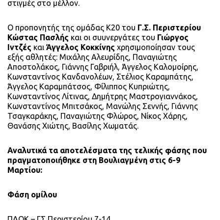
στιγμές στο μέλλον.
Ο προπονητής της ομάδας Κ20 του
Γ.Σ. Περιστερίου
Κώστας Πασλής
και οι συυνεργάτες του
Γιώργος
Ιντζές
και
Άγγελος Κοκκίνης
χρησιμοποίησαν τους
εξής αθλητές: Μιχάλης Αλευρίδης, Παναγιώτης
Αποστολάκος, Γιάννης Γαβριήλ, Άγγελος Καλομοίρης,
Κωνσταντίνος Κανδανολέων, Στέλιος Καραμπάτης,
Άγγελος Καραμπάτσος, Φίλιππος Κυπριώτης,
Κωνσταντίνος Λίτινας, Δημήτρης Μαστρογιαννάκος,
Κωνσταντίνος Μπιτσάκος, Μανώλης Σεννής, Γιάννης
Τσαγκαράκης, Παναγιώτης Φλώρος, Νίκος Χάρης,
Θανάσης Χιώτης, Βασίλης Χωματάς.
Αναλυτικά τα αποτελέσματα της τελικής φάσης που
πραγματοποιήθηκε στη Βουλιαγμένη στις 6-9
Μαρτίου:
Φάση ομίλου
ΠΑΟΚ – ΓΣ Περιστερίου 7-14