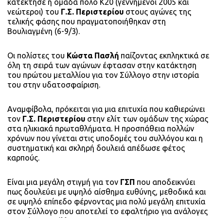
κατέκτησε η ομάδα πόλο Κ20 (γεννημένοι 2005 και
νεώτεροι) του
Γ.Σ. Περιστερίου
στους αγώνες της
τελικής φάσης που πραγματοποιήθηκαν στη
Βουλιαγμένη (6-9/3).
Οι πολίστες του
Κώστα Πασλή
παίζοντας εκπληκτικά σε
όλη τη σειρά των αγώνων έφτασαν στην κατάκτηση
του πρώτου μεταλλίου για τον Σύλλογο στην ιστορία
του στην υδατοσφαίριση.
Αναμφίβολα, πρόκειται για μια επιτυχία που καθιερώνει
τον
Γ.Σ. Περιστερίου
στην ελίτ των ομάδων της χώρας
στα ηλικιακά πρωταθλήματα. Η προσπάθεια πολλών
χρόνων που γίνεται στις υποδομές του συλλόγου και η
συστηματική και σκληρή δουλειά απέδωσε φέτος
καρπούς.
Είναι μια μεγάλη στιγμή για τον
ΓΣΠ
που αποδεικνύει
πως δουλεύει με υψηλό αίσθημα ευθύνης, μεθοδικά και
σε υψηλό επίπεδο φέρνοντας μια πολύ μεγάλη επιτυχία
στον Σύλλογο που αποτελεί το εφαλτήριο για ανάλογες