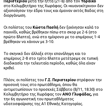
Περιστερίου
μετά την ήττα (21-8) από τον
Υδραϊκό
στο Κολυμβητήριο της Χωράφας. Οι «κυανοκίτρινοι» δεν
αξιοποίησαν την έδρα τους και έμειναν εκτός 8αδας στη
διοργάνωση.
Οι πολίστες του
Κώστα Πασλή
δεν ξεκίνησαν καλά το
παιχνίδι, καθώς βρέθηκαν πίσω στο σκορ με 2-6 (στο
πρώτο 8λεπτο), ενώ στο ημίχρονο με το επιμέρους 1-4
βρέθηκαν να χάνουν με 3-10.
Το σκηνικό δεν άλλαξε στην επανάληψη και το
επιμέρους 2-8 στο τρίτο 8λεπτο μετέτρεψε σε τυπική
διαδικασία την τελευταία περίοδο, καθώς όλα είχαν
κριθεί.
Πλέον, οι πολίστες του
Γ.Σ. Περιστερίου
στρέφουν την
προσοχή τους στο πρωτάθλημα, όπου θα
αντιμετωπίσουν το προσεχές Σάββατο (8/11, 18:30) στο
Κολυμβητήριο της Χωράφας τον
ΑΝΟ Γλυφάδας,
για
την 6η αγωνιστική του πρωταθλήματος
υδατοσφαίρισης της Α1 Εθνικής Κατηγορίας.