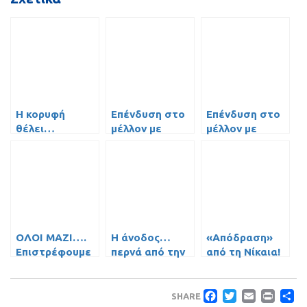
Η κορυφή
Επένδυση στο
Επένδυση στο
θέλει…
μέλλον με
μέλλον με
συγκέντρωση
Αγγέλου!
Καράμπελα και
και
Κάδρα!
σοβαρότητα!
ΟΛΟΙ ΜΑΖΙ….
Η άνοδος…
«Απόδραση»
Επιστρέφουμε
περνά από την
από τη Νίκαια!
στη φυσική μας
Ερυθραία.
θέση!
Faceboo
Twitte
Emai
Pri
Μ
SHARE