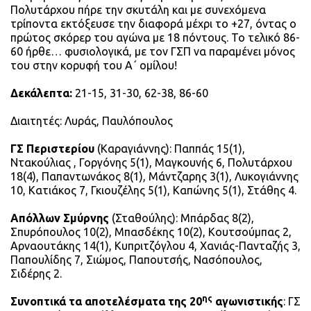
Πολυτάρχου πήρε την σκυτάλη και με συνεχόμενα
τρίποντα εκτόξευσε την διαφορά μέχρι το +27, όντας ο
πρώτος σκόρερ του αγώνα με 18 πόντους. Το τελικό 86-
60 ήρθε… φυσιολογικά, με τον ΓΣΠ να παραμένει μόνος
του στην κορυφή του Α΄ ομίλου!
Δεκάλεπτα:
21-15, 31-30, 62-38, 86-60
Διαιτητές: Λυράς, Παυλόπουλος
ΓΣ Περιστερίου
(Καραγιάννης): Παππάς 15(1),
Ντακούλιας , Γοργόνης 5(1), Μαγκουνής 6, Πολυτάρχου
18(4), Παπαντωνάκος 8(1), Μάντζαρης 3(1), Λυκογιάννης
10, Κατιάκος 7, Γκιουζέλης 5(1), Καπώνης 5(1), Στάθης 4.
Απόλλων Σμύρνης
(Σταθούλης): Μπάρδας 8(2),
Σπυρόπουλος 10(2), Μπασδέκης 10(2), Κουτσούμπας 2,
Αρναουτάκης 14(1), Κυπριτζόγλου 4, Χανιάς-Πανταζής 3,
Παπουλίδης 7, Σιώμος, Παπουτσής, Νασόπουλος,
Σιδέρης 2.
ης
Συνοπτικά τα αποτελέσματα της 20
αγωνιστικής
: ΓΣ