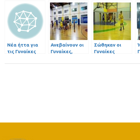
Νέα ήττα για
Ανεβαίνουν οι
Σώθηκαν οι
Ή
τις Γυναίκες
Γυναίκες,
Γυναίκες
δεύτερη σερί
νίκη!