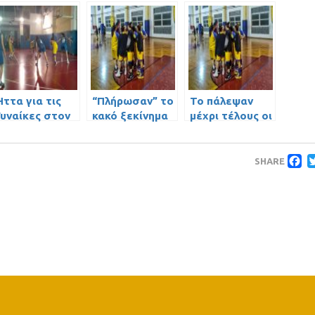
ττα για τις
“Πλήρωσαν” το
Το πάλεψαν
Γυναίκες στον
κακό ξεκίνημα
μέχρι τέλους οι
Κολωνό
οι Γυναίκες
Γυναίκες
F
SHARE