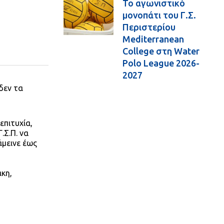
Το αγωνιστικό
μονοπάτι του Γ.Σ.
Περιστερίου
Mediterranean
College στη Water
Polo League 2026-
2027
δεν τα
επιτυχία,
.Σ.Π. να
άμεινε έως
κη,