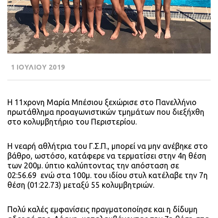
1 ΙΟΥΛΙΟΥ 2019
Η 11χρονη Μαρία Μπέσιου ξεχώρισε στο Πανελλήνιο
πρωτάθλημα προαγωνιστικών τμημάτων που διεξήχθη
στο κολυμβητήριο του Περιστερίου.
Η νεαρή αθλήτρια του Γ.Σ.Π., μπορεί να μην ανέβηκε στο
βάθρο, ωστόσο, κατάφερε να τερματίσει στην 4η θέση
των 200μ. ύπτιο καλύπτοντας την απόσταση σε
02:56.69
ενώ στα 100μ. του ιδίου στυλ κατέλαβε την 7η
θέση (01:22.73) μεταξύ 55 κολυμβητριών.
Πολύ καλές εμφανίσεις πραγματοποίησε και η δίδυμη