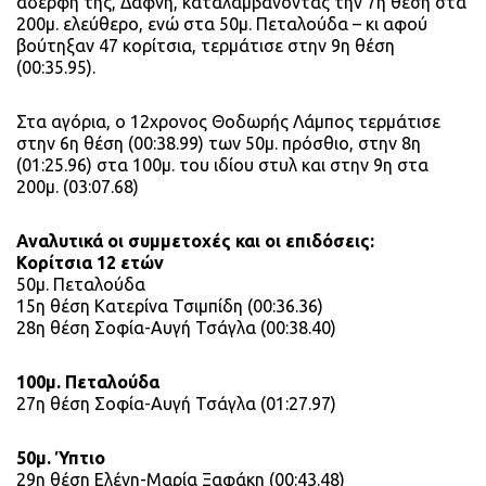
αδερφή της, Δάφνη, καταλαμβάνοντας την 7η θέση στα
200μ. ελεύθερο, ενώ στα 50μ. Πεταλούδα – κι αφού
βούτηξαν 47 κορίτσια, τερμάτισε στην 9η θέση
(00:35.95).
Στα αγόρια, ο 12χρονος Θοδωρής Λάμπος τερμάτισε
στην 6η θέση (00:38.99) των 50μ. πρόσθιο, στην 8η
(01:25.96) στα 100μ. του ιδίου στυλ και στην 9η στα
200μ. (03:07.68)
Αναλυτικά οι συμμετοχές και οι επιδόσεις:
Κορίτσια 12 ετών
50μ. Πεταλούδα
15η θέση Κατερίνα Τσιμπίδη (00:36.36)
28η θέση Σοφία-Αυγή Τσάγλα (00:38.40)
100μ. Πεταλούδα
27η θέση Σοφία-Αυγή Τσάγλα (01:27.97)
50μ. Ύπτιο
29η θέση Ελένη-Μαρία Ξαφάκη (00:43.48)