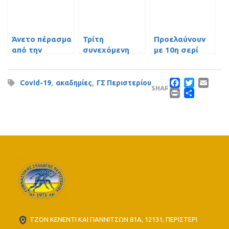
Άνετο πέρασμα
Τρίτη
Προελαύνουν
από την
συνεχόμενη
με 10η σερί
Ριζούπολη για
νίκη για τους
νίκη οι Παίδες
τους Έφηβους
Εφήβους
Faceb
Twit
Em
Covid-19
,
ακαδημίες
,
ΓΣ Περιστερίου
SHARE
Print
Μοι
ΤΖΟΝ ΚΕΝΕΝΤΙ ΚΑΙ ΓΙΑΝΝΙΤΣΩΝ 81Α, 12131, ΠΕΡΙΣΤΕΡΙ