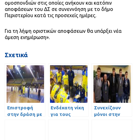
ομοσπονδιών στις οποίες ανήκουν και κατόπιν
αποφάσεων του ΔΣ σε συνεννόηση με το δήμο
Περιστερίου κατά τις προσεχείς ημέρες.
Για τη λήψη οριστικών αποφάσεων θα υπάρξει νέα
άμεση ενημέρωση».
Σχετικά
Επιστροφή
Ενδέκατη νίκη
Συνεχίζουν
στην δράση με
για τους
μόνοι στην
εντυπωσιακή
Παίδες και
κορυφή οι
νίκη για τους
παραμονή στην
Παίδες
Έφηβους
κορυφή