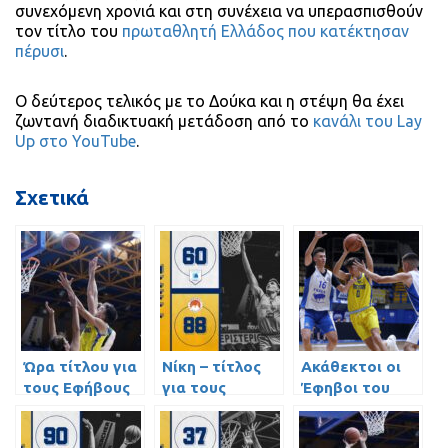
συνεχόμενη χρονιά και στη συνέχεια να υπερασπισθούν
τον τίτλο του
πρωταθλητή Ελλάδος που κατέκτησαν
πέρυσι
.
Ο δεύτερος τελικός με το Δούκα και η στέψη θα έχει
ζωντανή διαδικτυακή μετάδοση από το
κανάλι του Lay
Up στο YouTube
.
Σχετικά
Ώρα τίτλου για
Νίκη – τίτλος
Ακάθεκτοι οι
τους Εφήβους
για τους
Έφηβοι του
του
Εφήβους του
Περιστερίου
Περιστερίου
Περιστερίου με