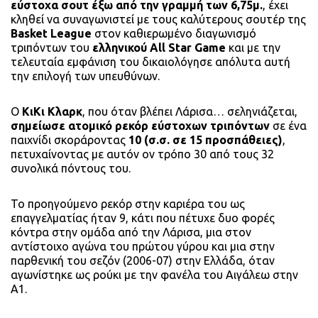
εύστοχα σουτ έξω από την γραμμή των 6,75μ.
, έχει
κληθεί να συναγωνιστεί με τους καλύτερους σουτέρ της
Basket League
στον καθιερωμένο διαγωνισμό
τριπόντων του
ελληνικού All Star Game
και με την
τελευταία εμφάνιση του δικαιολόγησε απόλυτα αυτή
την επιλογή των υπευθύνων.
Ο
ΚιΚι Κλαρκ
, που όταν βλέπει Λάρισα… σεληνιάζεται,
σημείωσε ατομικό ρεκόρ εύστοχων τριπόντων
σε ένα
παιχνίδι σκοράροντας
10 (σ.σ. σε 15 προσπάθειες)
,
πετυχαίνοντας με αυτόν ον τρόπο 30 από τους 32
συνολικά πόντους του.
Το προηγούμενο ρεκόρ στην καριέρα του ως
επαγγελματίας ήταν 9, κάτι που πέτυχε δυο φορές
κόντρα στην ομάδα από την Λάρισα, μια στον
αντίστοιχο αγώνα του πρώτου γύρου και μια στην
παρθενική του σεζόν (2006-07) στην Ελλάδα, όταν
αγωνίστηκε ως ρούκι με την φανέλα του Αιγάλεω στην
Α1.