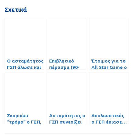
Σχετικά
O ασταμάτητος
Επιβλητικό
Έτοιμος για το
ΓΣΠ άλωσε και
πέρασμα (90-
All Star Game o
την Λευκάδα
61) του ΓΣΠ
ΚιΚι Κλαρκ και
(video)
από το
με νέο ρεκόρ
Μαρoύσι
(video)
(video)
Σκορπάει
Ασταμάτητος ο
Απολαυστικός
“τρόμο” ο ΓΣΠ,
ΓΣΠ συνεχίζει
ο ΓΣΠ έπιασε…
75-62 το
την αήττητη
23άρι με το
Ψυχικό και…
πορεία του
123-91 επί του