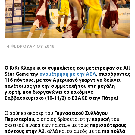
4 ΦΕΒΡΟΥΑΡΙΟΥ 2018
Ο ΚιΚι Κλαρκ κι οι συμπαίκτες του μετέτρεψαν σε All
Star Game την
αναμέτρηση με την ΑΕΛ
, σκοράροντας
116 πόντους, με τον Αμερικανό γκαρντ να δείχνει
πανέτοιμος για την συμμετοχή του στη μεγάλη
γιορτή, που διοργανώνει το ερχόμενο
Σαββατοκυριακο (10-11/2) ο ΕΣΑΚΕ στην Πάτρα!
Ο σούπερ σκόρερ του
Γυμναστικού Συλλόγου
Περιστερίου
, ο οποίος βρίσκεται στην
κορυφή
του
σχετικού πίνακα των παικτών με τους
περισσότερους
πόντους στην Α2
, αλλά και σε αυτός με τα
πιο πολλά