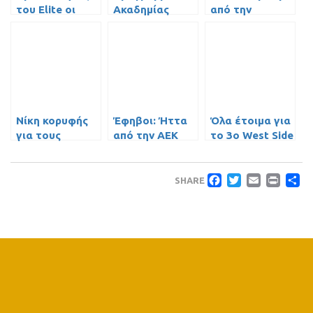
του Elite οι
Ακαδημίας
από την
Παμπαίδες του
Μπάσκετ
Ριζούπολη για
ΓΣΠ!
τους Έφηβους
Νίκη κορυφής
Έφηβοι: Ήττα
Όλα έτοιμα για
για τους
από την ΑΕΚ
το 3o West Side
Παίδες στο
στον πρώτο
Basketball
ντέρμπι με ΠΑΟ
τελικό
Camp….
Faceboo
Twitte
Emai
Pri
Μ
SHARE