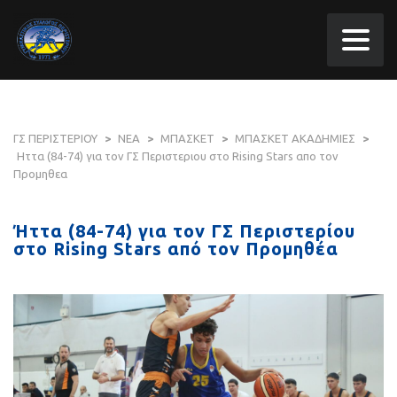
ΓΣ ΠΕΡΙΣΤΕΡΙΟΥ
>
ΝΕΑ
>
ΜΠΑΣΚΕΤ
>
ΜΠΑΣΚΕΤ ΑΚΑΔΗΜΙΕΣ
>
Ηττα (84-74) για τον ΓΣ Περιστεριου στο Rising Stars απο τον
Προμηθεα
Ήττα (84-74) για τον ΓΣ Περιστερίου
στο Rising Stars από τον Προμηθέα