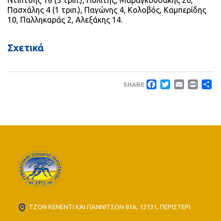
Ντίπτσης 16 (3 τριπ.), Πολίτης, Μαραγκουδάκης 20,
Πασχάλης 4 (1 τριπ.), Παγώνης 4, Κολοβός, Καμπερίδης
10, Παλληκαράς 2, Αλεξάκης 14.
Σχετικά
Faceboo
Twitte
Emai
Pri
Μ
SHARE
ΤΖΟΝ ΚΕΝΕΝΤΙ ΚΑΙ ΓΙΑΝΝΙΤΣΩΝ 81Α, 12131, ΠΕΡΙΣΤΕΡΙ