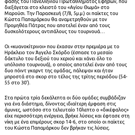
φάσης του Πανελληνίου Πρωταθλήματος Εφήβων, που
διεξάγεται στο κλειστό του «Αγίου Θωμά» στο
Μαρούσι. Την Παρασκευή (7/8, 5μ.μ.) οι παίκτες του
Κώστα Παπαμάρκου θα αναμετρηθούν με τον
Προμηθέα Πάτρας που αποτελεί έναν από τους
δυσκολότερους αντιπάλους του τουρνουά…
Οι «κυανοκίτρινοι» που έχασαν στην πρεμιέρα με το
Ηράκλειο τον Άγγελο Σκόρδο (έσπασε το μεσαίο
δάκτυλο του δεξιού του χεριού και χάνει όλο το
υπόλοιπο τουρνουά), ο οποίος αποτελεί έναν από τους
δυο πόιντ γκαρντ της ομάδας, πάλεψαν και ήταν
μπροστά στο σκορ στο τέλος της τρίτης περιόδου (54-
55 στο 30’).
Στα πρώτα τρία δεκάλεπτα οι δύο ομάδες συμβάδιζαν
για ένα διάστημα, δίνοντας ιδιαίτερη έμφαση στις
άμυνες, ωστόσο στο τελευταίο 10λεπτο ο «δικέφαλος»
είχε περισσότερη ενέργεια, βρήκε λύσεις και έφτασε στη
νίκη με ένα επιμέρους σκορ 14-6, στο οποίο οι παίκτες
του Κώστα Παπαμάρκου δεν βρήκαν τις λύσεις.