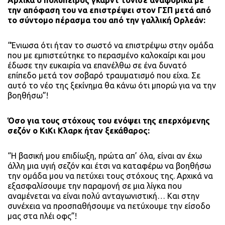
Αρχικά ο πολύπειρος γκαρντ τόνισε αναφορικά με
την απόφαση του να επιστρέψει στον ΓΣΠ μετά από
το σύντομο πέρασμα του από την γαλλική Ορλεάν:
“Ένιωσα ότι ήταν το σωστό να επιστρέψω στην ομάδα
που με εμπιστεύτηκε το περασμένο καλοκαίρι και μου
έδωσε την ευκαιρία να επανέλθω σε ένα δυνατό
επίπεδο μετά τον σοβαρό τραυματισμό που είχα. Σε
αυτό το νέο της ξεκίνημα θα κάνω ότι μπορώ για να την
βοηθήσω”!
Όσο για τους στόχους του ενόψει της επερχόμενης
σεζόν ο ΚιΚι Κλαρκ ήταν ξεκάθαρος:
“Η βασική μου επιδίωξη, πρώτα απ’ όλα, είναι αν έχω
άλλη μια υγιή σεζόν και έτσι να καταφέρω να βοηθήσω
την ομάδα μου να πετύχει τους στόχους της. Αρχικά να
εξασφαλίσουμε την παραμονή σε μια λίγκα που
αναμένεται να είναι πολύ ανταγωνιστική… Και στην
συνέχεια να προσπαθήσουμε να πετύχουμε την είσοδο
μας στα πλέι οφς”!