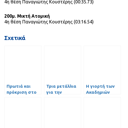
4η θέση Παναγιώτης Κουστέρης (00:35.73)
200μ. Μικτή Ατομική
4η θέση Παναγιώτης Κουστέρης (03:16.54)
Σχετικά
Πρωτιά και
Τρια μετάλλια
Η γιορτή των
πρόκριση στο
για την
Ακαδημιών
Παγκόσμιο για
Χατζηδοπαυλάκη!
Υγρού Στίβου
τον Δρυγούτη!
του ΓΣΠ!