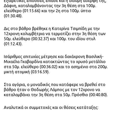
Εξαιρετικές επιδόσεις έπιασε και η δίδυμη αδερφή της,
Δάφνη, καταλαμβάνοντας την 3η θέση στα 100μ.
ελεύθερο (01:15.66) και την 2η στα 100μ. ύπτιο
(01:30.48).
Δις στο βάθρο βρέθηκε η Κατερίνα Τσιμπίδη με την
12χρονη κολυμβήτρια να τερματίζει στην 3η θέση των
50μ. ελεύθερο (00:32.37) και 100μ. του ιδίου στυλ
(01:12.43).
Ισάριθμες επιτυχίες μέτρησε και δεκάχρονη Βασιλική-
Μιχαέλα Γκαβαρδίνα κατακτώντας το χρυσό μετάλλιο
στα 50μ. ελεύθερο (00:36.02) και το ασημένιο στα 200μ.
μικτή ατομική (03:16.59).
Στα αγόρια, ο μοναδικός που κατάφερε να βρεθεί στο
βάθρο ήταν ο Θοδωρής Λάμπος με τον 12χρονο να
καταλαμβάνει την 3η θέση στα 50μ. Πρόσθιο (00:40.80).
Αναλυτικά οι συμμετοχές και οι θέσεις κατάταξης: