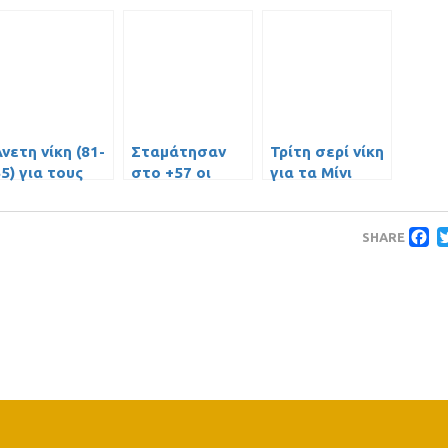
νετη νίκη (81-
Σταμάτησαν
Τρίτη σερί νίκη
5) για τους
στο +57 οι
για τα Μίνι
αίδες επί του
Έφηβοι
Κορίτσια
Πλάτωνα
F
SHARE