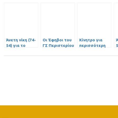
Άνετη νίκη (74-
Οι Έφηβοι του
Κίνητρο για
Ά
54) για το
ΓΣ Περιστερίου
περισσότερη
5
παιδικό του ΓΣ
κυριάρχησαν
δουλειά
Π
Περιστερίου
(92-38) κόντρα
επί της Δάφνης
στην Δάφνη
Δαφνίου
Δαφνίου