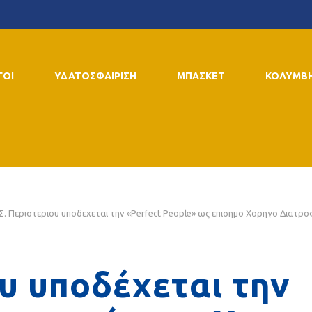
ΓΟΙ
ΥΔΑΤΟΣΦΑΙΡΙΣΗ
ΜΠΑΣΚΕΤ
ΚΟΛΥΜΒ
.Σ. Περιστεριου υποδεχεται την «Perfect People» ως επισημο Χορηγο Διατρο
ου υποδέχεται την