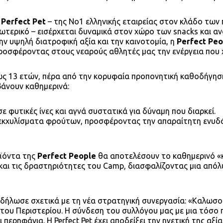
ς
Perfect Pet
– της Νο1 ελληνικής εταιρείας στον κλάδο των
ξωτερικό – εισέρχεται δυναμικά στον χώρο των snacks και 
ν υψηλή διατροφική αξία και την καινοτομία, η
Perfect Peo
προσφέροντας στους νεαρούς αθλητές μας την ενέργεια που χ
έως 13 ετών, πέρα από την κορυφαία προπονητική καθοδήγησ
βάνουν καθημερινά:
ε φυτικές ίνες και αγνά συστατικά για δύναμη που διαρκεί.
εκχυλίσματα φρούτων, προσφέροντας την απαραίτητη ενυδ
ϊόντα της
Perfect People
θα αποτελέσουν το καθημερινό «κ
και τις δραστηριότητες του Camp, διασφαλίζοντας μια απόλ
δήλωσε σχετικά με τη νέα στρατηγική συνεργασία: «Καλωσο
α του Περιστερίου. Η σύνδεση του συλλόγου μας με μια τόσο
 περηφάνια. Η Perfect Pet έχει αποδείξει την ηγετική της αξί