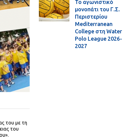
Το αγωνιστικό
μονοπάτι του Γ.Σ.
Περιστερίου
Mediterranean
College στη Water
Polo League 2026-
2027
ας του με τη
ειας του
ου».