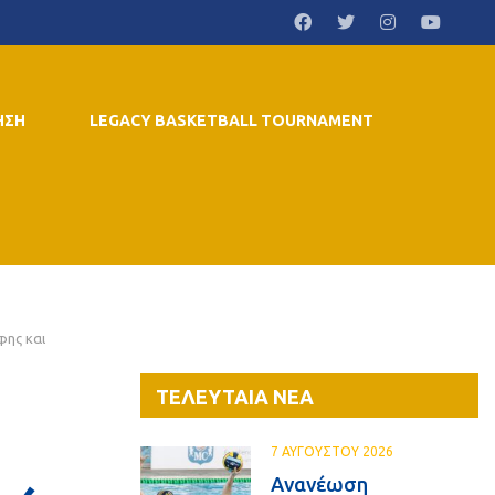
ΗΣΗ
LEGACY BASKETBALL TOURNAMENT
φης και
ΤΕΛΕΥΤΑΙΑ ΝΕΑ
7 ΑΥΓΟΥΣΤΟΥ 2026
Ανανέωση