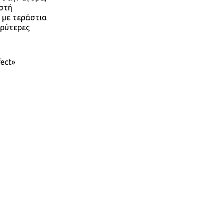
ωστή
 με τεράστια
υρύτερες
fect»