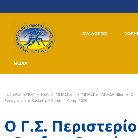
ΣΥΛΛΟΓΟΣ
ΧΟΡΗ
MEDIA
ΓΣ ΠΕΡΙΣΤΕΡΙΟΥ
>
ΝΕΑ
>
ΜΠΑΣΚΕΤ
>
ΜΠΑΣΚΕΤ ΑΚΑΔΗΜΙΕΣ
>
Ο Γ
Ενεργειας στο Basketball Summer Camp 2026
Ο Γ.Σ. Περιστερί