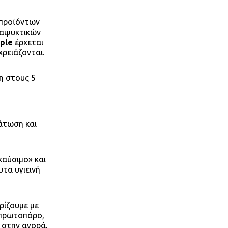
 προϊόντων
αναψυκτικών
ple
έρχεται
ρειάζονται.
η στους 5
άτωση και
αύσιμο» και
υτα υγιεινή
ρίζουμε με
 πρωτοπόρο,
α στην αγορά,