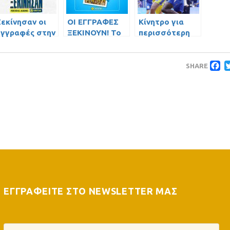
Ξεκίνησαν οι
ΟΙ ΕΓΓΡΑΦΕΣ
Κίνητρο για
εγγραφές στην
ΞΕΚΙΝΟΥΝ! Το
περισσότερη
ακαδημία
μέλλον
δουλειά
μπάσκετ του
γράφεται εδώ,
F
ΓΣ
στην Ακαδημία
SHARE
Περιστερίου!
Μπάσκετ του
ΓΣ
Περιστερίου!
ΕΓΓΡΑΦΕΙΤΕ ΣΤΟ NEWSLETTER ΜΑΣ