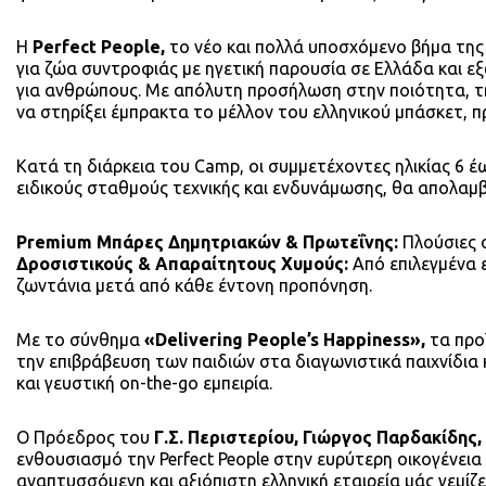
Η
Perfect People,
το νέο και πολλά υποσχόμενο βήμα τη
για ζώα συντροφιάς με ηγετική παρουσία σε Ελλάδα και ε
για ανθρώπους. Με απόλυτη προσήλωση στην ποιότητα, τη
να στηρίξει έμπρακτα το μέλλον του ελληνικού μπάσκετ, 
Κατά τη διάρκεια του Camp, οι συμμετέχοντες ηλικίας 6 
ειδικούς σταθμούς τεχνικής και ενδυνάμωσης, θα απολαμ
Premium Μπάρες Δημητριακών & Πρωτεΐνης:
Πλούσιες σ
Δροσιστικούς & Απαραίτητους Χυμούς:
Από επιλεγμένα 
ζωντάνια μετά από κάθε έντονη προπόνηση.
Με το σύνθημα
«Delivering People’s Happiness»,
τα προ
την επιβράβευση των παιδιών στα διαγωνιστικά παιχνίδια 
και γευστική on-the-go εμπειρία.
Ο Πρόεδρος του
Γ.Σ. Περιστερίου, Γιώργος Παρδακίδης,
ενθουσιασμό την Perfect People στην ευρύτερη οικογένει
αναπτυσσόμενη και αξιόπιστη ελληνική εταιρεία μάς γεμίζει