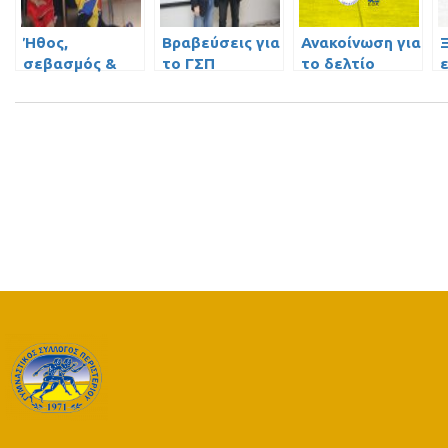
Ήθος,
Βραβεύσεις για
Ανακοίνωση για
σεβασμός &
το ΓΣΠ
το δελτίο
μπάσκετ!
αθλητή και
αθλήτριας