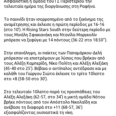
Ασφαλιστική η ομάδα του ΓΣ Περιστερίου την
τελευταία ημέρα της διοργάνωσης στη Ραφήνα.
Το παιχνίδι ήταν ισορροπημένο από το ξεκίνημα της
αναμέτρησης και έκλεισε η πρώτη περίοδος με 16-16
(στο 10’). Η Rising Stars South στην δεύτερη περίοδο με
τους Μιχάλη Σφακιανάκη και Ντανίλα Μαργκολίν
μπόρεσε να ξεφύγει με 14 πόντους (36-22 στο 18.50’’).
Στην επανάληψη, οι παίκτες των Παπαμάρκου-Δελή
μπόρεσαν να επιστρέψουν με λύσεις που βρήκαν από
τους Αλέξη Καμπερίδη, Νίκο Πολίτη και Αλέξη Αλεξάκη
(45-40 στο 25’). Βέβαια ο αντίπαλος αντέδρασε και με
καλάθι του Γιώργου Σιώτα έκλεισε το τρίτο 10λεπτο
στο +8 (58-50 στο 30’).
Στο τελευταίο 10λεπτο παρά τις προσπάθειες του
Αλέξη Αλεξάκη (62-57, στο 34’) η μικτή ομάδα Νότου
βρήκε πόντους από τον Απόστολο Νικολαΐδη και
ανέβασε τη διαφορά στο +11 (68-57, 36’)
εξασφαλίζοντας ουσιαστικά τη νίκη.