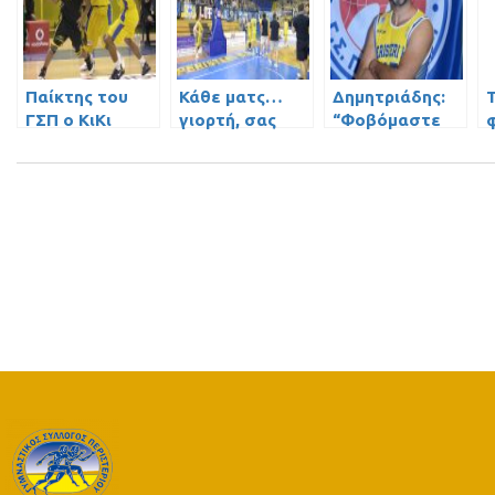
Παίκτης του
Κάθε ματς…
Δημητριάδης:
ΓΣΠ ο ΚιΚι
γιορτή, σας
“Φοβόμαστε
Κλαρκ!
ευχαριστούμε!
μόνον τον κακό
μας εαυτό”!