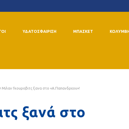
ΓΟΙ
ΥΔΑΤΟΣΦΑΙΡΙΣΗ
ΜΠΑΣΚΕΤ
ΚΟΛΥΜΒ
Ο Μιλαν Γκουροβιτς ξανα στο «Α.Παπανδρεου»!
τς ξανά στο
!