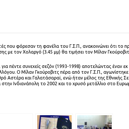
τές που φόρεσαν τη φανέλα του Γ.Σ.Π., ανακοινώνει ότι το π
ς με τον Χολαργό (3.45 μμ) θα τιμήσει τον Μίλαν Γκούροβιτ
 για πέντε συνεχείς σεζόν (1993-1998) αποτελώντας έναν εκ
γου. Ο Μίλαν Γκούροβιτς πέρα από τον Γ.Σ.Π., αγωνίστηκε κ
ό Αστέρα και Γαλατάσαραϊ, ενώ ήταν μέλος της Εθνικής Σε
την Ινδιανάπολη το 2002 και το χρυσό μετάλλιο στο Ευρω