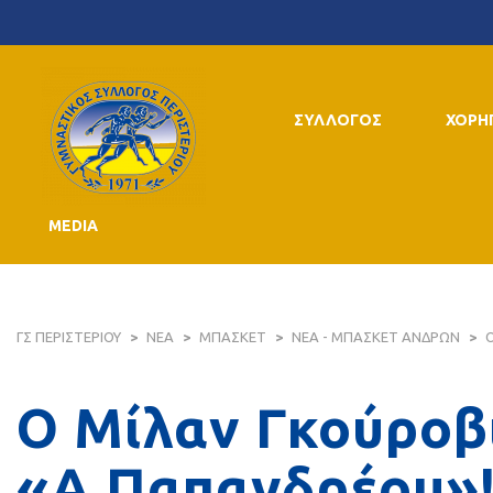
ΣΥΛΛΟΓΟΣ
ΧΟΡΗ
MEDIA
ΓΣ ΠΕΡΙΣΤΕΡΙΟΥ
>
ΝΕΑ
>
ΜΠΑΣΚΕΤ
>
ΝΕΑ - ΜΠΑΣΚΕΤ ΑΝΔΡΩΝ
>
Ο Μίλαν Γκούροβι
«Α.Παπανδρέου»