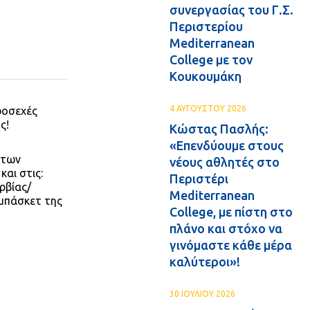
συνεργασίας του Γ.Σ.
Περιστερίου
Mediterranean
College με τον
Κουκουμάκη
4 ΑΥΓΟΥΣΤΟΥ 2026
ροσεχές
ς!
Κώστας Πασλής:
«Επενδύουμε στους
 των
νέους αθλητές στο
αι στις:
Περιστέρι
ρβίας/
Mediterranean
μπάσκετ της
College, με πίστη στο
πλάνο και στόχο να
γινόμαστε κάθε μέρα
καλύτεροι»!
30 ΙΟΥΛΙΟΥ 2026