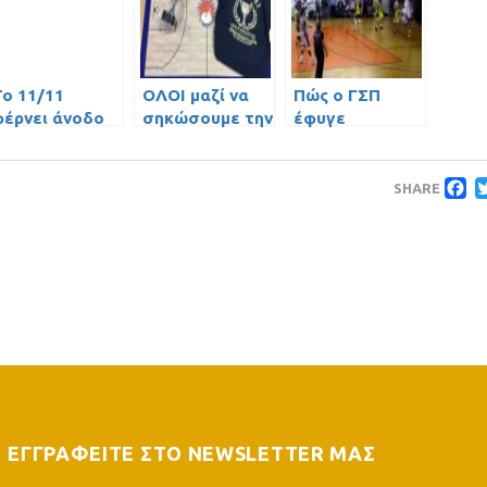
To 11/11
ΟΛΟΙ μαζί να
Πώς ο ΓΣΠ
φέρνει άνοδο
σηκώσουμε την
έφυγε
κούπα!
αλώβητος από
τον Πειραιά
F
(video)
SHARE
ΕΓΓΡΑΦΕΙΤΕ ΣΤΟ NEWSLETTER ΜΑΣ