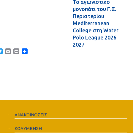
Το αγωνιστικό
μονοπάτι του Γ.Σ.
Περιστερίου
Mediterranean
College στη Water
Polo League 2026-
2027
acebook
Twitter
Email
Print
Μοιραστείτε
ΑΝΑΚΟΙΝΩΣΕΙΣ
ΚΟΛΥΜΒΗΣΗ