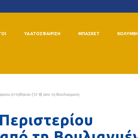
ΓΟΙ
ΥΔΑΤΟΣΦΑΙΡΙΣΗ
ΜΠΑΣΚΕΤ
ΚΟΛΥΜΒ
τεριου ηττηθηκαν (12-8) απο τη Βουλιαγμενη
 Περιστερίου
 από τη Βουλιαγμέ