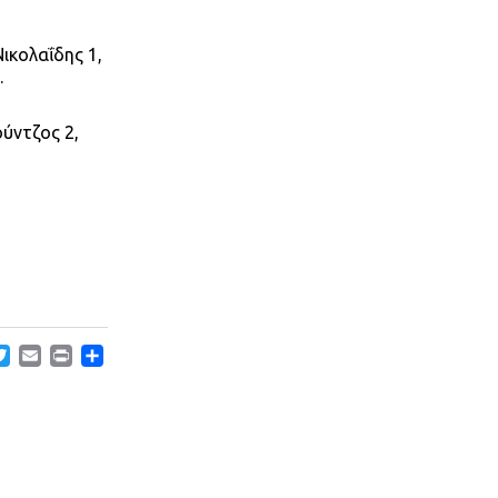
ικολαΐδης 1,
.
ούντζος 2,
acebook
Twitter
Email
Print
Μοιραστείτε