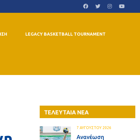
ΗΣΗ
LEGACY BASKETBALL TOURNAMENT
ΤΕΛΕΥΤΑΙΑ ΝΕΑ
7 ΑΥΓΟΥΣΤΟΥ 2026
νη
Ανανέωση