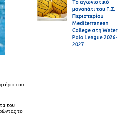
Το αγωνιστικό
μονοπάτι του Γ.Σ.
Περιστερίου
Mediterranean
College στη Water
Polo League 2026-
2027
βητήριο του
ητα του
ηρώντας το