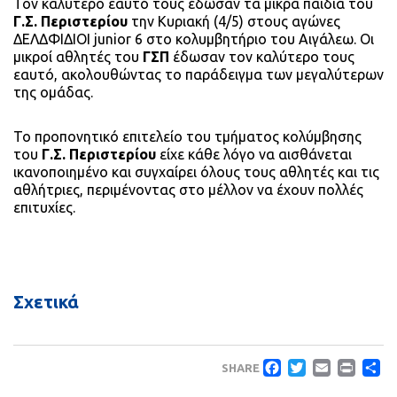
Τον καλύτερο εαυτό τους έδωσαν τα μικρά παιδιά του
Γ.Σ. Περιστερίου
την Κυριακή (4/5) στους αγώνες
ΔΕΛΔΦΙΔΙΟΙ junior 6 στο κολυμβητήριο του Αιγάλεω. Οι
μικροί αθλητές του
ΓΣΠ
έδωσαν τον καλύτερο τους
εαυτό, ακολουθώντας το παράδειγμα των μεγαλύτερων
της ομάδας.
Το προπονητικό επιτελείο του τμήματος κολύμβησης
του
Γ.Σ. Περιστερίου
είχε κάθε λόγο να αισθάνεται
ικανοποιημένο και συγχαίρει όλους τους αθλητές και τις
αθλήτριες, περιμένοντας στο μέλλον να έχουν πολλές
επιτυχίες.
Σχετικά
Faceboo
Twitte
Emai
Pri
Μ
SHARE