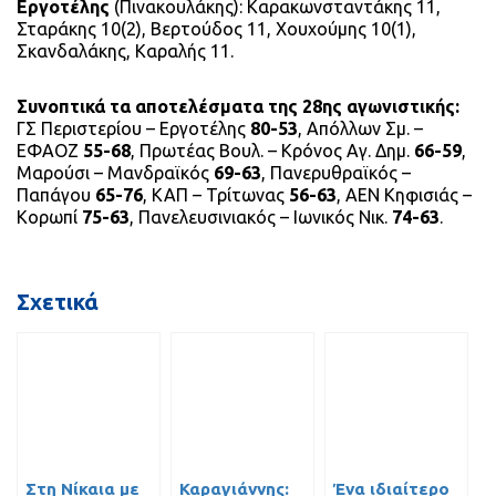
Εργοτέλης
(Πινακουλάκης): Καρακωνσταντάκης 11,
Σταράκης 10(2), Βερτούδος 11, Χουχούμης 10(1),
Σκανδαλάκης, Καραλής 11.
Συνοπτικά τα αποτελέσματα της 28ης αγωνιστικής:
ΓΣ Περιστερίου – Εργοτέλης
80-53
, Απόλλων Σμ. –
ΕΦΑΟΖ
55-68
, Πρωτέας Βουλ. – Κρόνος Αγ. Δημ.
66-59
,
Μαρούσι – Μανδραϊκός
69-63
, Πανερυθραϊκός –
Παπάγου
65-76
, ΚΑΠ – Τρίτωνας
56-63
, ΑΕΝ Κηφισιάς –
Κορωπί
75-63
, Πανελευσινιακός – Ιωνικός Νικ.
74-63
.
Σχετικά
Στη Νίκαια με
Καραγιάννης:
Ένα ιδιαίτερο