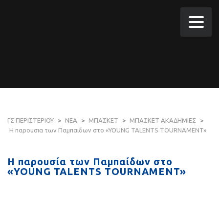
ΓΣ ΠΕΡΙΣΤΕΡΙΟΥ
>
ΝΕΑ
>
ΜΠΑΣΚΕΤ
>
ΜΠΑΣΚΕΤ ΑΚΑΔΗΜΙΕΣ
>
Η παρουσια των Παμπαιδων στο «YOUNG TALENTS TOURNAMENT»
Η παρουσία των Παμπαίδων στο
«YOUNG TALENTS TOURNAMENT»