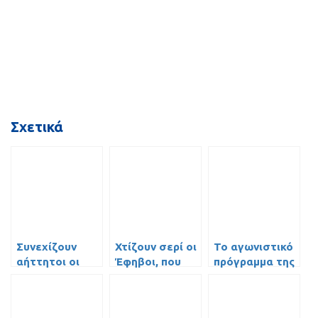
Σχετικά
Συνεχίζουν
Χτίζουν σερί οι
Το αγωνιστικό
αήττητοι οι
Έφηβοι, που
πρόγραμμα της
Παίδες
διατηρήθηκαν
Ακαδημίας
πρώτοι
Μπάσκετ!