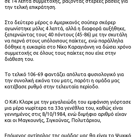
σε 14 λεπτά συμμετοχής, βάζοντας στέρεες βάσεις για
την τελική επικράτηση.
Στο δεύτερο μέρος ο Αμερικανός σούπερ σκόρερ
αγωνίστηκε μόλις 4 λεπτά, αλλά η διαφορά αυξήθηκε,
ξεπερνώντας τους 40 πόντους (45-86) με την σκυτάλη
να περνά στους υπόλοιπους παίκτες, ενώ παράλληλα
δόθηκε η ευκαιρία στο Νίκο Καραγιάννη να δώσει χρόνο
συμμετοχής σε όλους τους παίκτες που είχε στην
διάθεση του.
Το τελικό 106-69 φαντάζει απόλυτα φυσιολογικό για
την συνολική εικόνα του ματς, παρότι η ομάδα μας
κατέβασε ρυθμό στην τελευταία περίοδο.
Ο ΚιΚι Κλαρκ με την μεγαλειώδη του εμφάνιση γιόρτασε
μια μέρα νωρίτερα τα 33α γενέθλια του, καθώς είναι
γεννημένος στις 8/10/1984, ενώ διψήφιο αριθμό είχαν
και οι Μαγκουνής, Σιγκούνας, Πολυτάρχου,
Επόμενος αντίπαλος της ομάδας μας θα είναι το Ψυχικό