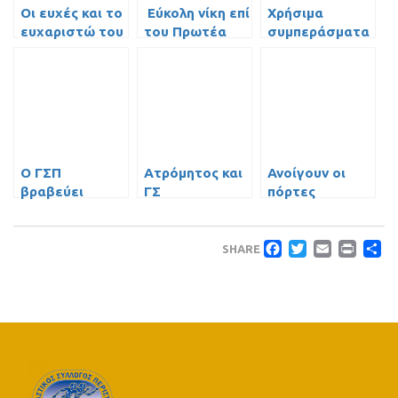
Οι ευχές και το
Εύκολη νίκη επί
Χρήσιμα
ευχαριστώ του
του Πρωτέα
συμπεράσματα
ΓΣΠ!
Βούλας
με Πανιώνιο
O ΓΣΠ
Ατρόμητος και
Ανοίγουν οι
βραβεύει
ΓΣ
πόρτες
αυτούς που
Περιστερίου…
έγραψαν την
Μια Πόλη! Μια
Faceboo
Twitte
Emai
Pri
Μ
ιστορία του!
Οικογένεια!
SHARE
(photos)