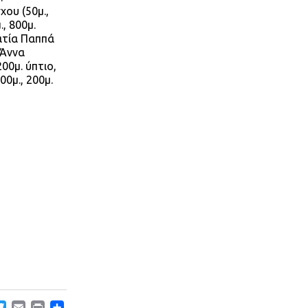
χου (50μ.,
., 800μ.
ματία Παππά
-Άννα
200μ. ύπτιο,
00μ., 200μ.