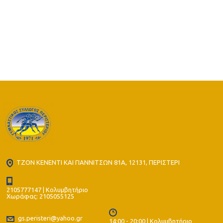
ΤΖΟΝ ΚΕΝΕΝΤΙ ΚΑΙ ΓΙΑΝΝΙΤΣΩΝ 81Α, 12131, ΠΕΡΙΣΤΕΡΙ
2105777147 | Κολυμβητήριο
Χωράφας: 2105055125
gs.peristeri@yahoo.gr
14:00 - 20:00 | Κολυμβητήριο