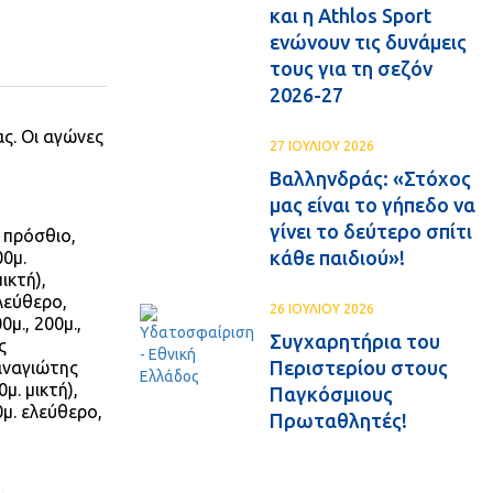
και η Athlos Sport
ενώνουν τις δυνάμεις
τους για τη σεζόν
2026-27
ας. Οι αγώνες
27 ΙΟΥΛΙΟΥ 2026
Βαλληνδράς: «Στόχος
μας είναι το γήπεδο να
γίνει το δεύτερο σπίτι
, πρόσθιο,
κάθε παιδιού»!
00μ.
ικτή),
ελεύθερο,
26 ΙΟΥΛΙΟΥ 2026
μ., 200μ.,
Συγχαρητήρια του
ς
Περιστερίου στους
Παναγιώτης
μ. μικτή),
Παγκόσμιους
0μ. ελεύθερο,
Πρωταθλητές!
.