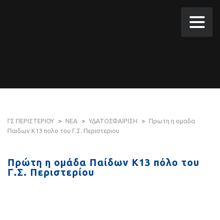
ΓΣ ΠΕΡΙΣΤΕΡΙΟΥ
>
ΝΕΑ
>
ΥΔΑΤΟΣΦΑΙΡΙΣΗ
>
Πρωτη η ομαδα
Παιδων Κ13 πολο του Γ.Σ. Περιστεριου
Πρώτη η ομάδα Παίδων Κ13 πόλο του
Γ.Σ. Περιστερίου