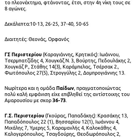
το πλεονέκτημα, φτάνοντας, έτσι, στην 4η νίκη τους σε
8 αγώνες.
Δεκάλεπτα:10-13, 26-25, 37-40, 50-65
Διαιτητές: Θεονάς, Ορφανός
ΓΣ Περιστερίου
(Καραγιάννης, Κρητικός): Ιωάννου,
Τσερμπατζίδης 4, Χουγκάζ Ν. 3, Βούρτης, Πεδουλάκης 2,
Χουγκάζ Ρ., Στάθης 14(3), Καράμπελας, Τσέρσακ 2.,
Φωτόπουλος 27(5), Στρογγύλης 2, Δομπρογιάννης 13.
Νωρίτερα και η ομάδα
Παίδων
, πραγματοποιώντας
πολύ καλή εμφάνιση είχε επιβληθεί της αντίστοιχης του
Αμαρουσίου με σκορ
36-73
.
Γ.Σ. Περιστερίου
(Γκούρας, Παπαδάκης): Κρασάκης 13,
Παπαδόπουλος 22 (1), Βησσαρίου 12(1), Ιωάννου 4,
Μιχάλης 7, Υμερης 5, Καραμανλής 4, Καλοκάθης 4,
Καλογερόπουλος, Τσαγδούρης, Θεοδωρόπουλος 2,