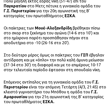
Πολύ μεγάλη εκτός έδρας νίκη (51-47) επί του
Παγκρατίου
στο Μετς πέτυχε η γυναικεία ομάδα του
Γ.Σ. Περιστερίου
για την 20η αγωνιστική της Β’
κατηγορίας του πρωταθλήματος
ΕΣΚΑ
.
Οι παίκτριες των
Μουέ-Αλεξανδρίδη
βρέθηκαν πίσω
στο σκορ στο ξεκίνημα του αγώνα (14-6 στο 10’) και
στο ημίχρονο παρότι προσπάθησαν πήγαν στα
αποδυτήρια στο -10 (26-16 στο 20’).
Στο δεύτερο μέρος όμως οι παίκτριες του
ΓΣΠ
έβγαλαν
αντίδραση και με «όπλο» την πολύ καλή άμυνα μείωσαν
(37-34 στο 30’) τη διαφορά και με το επιμέρους 10-17
στην τελευταία περίοδο έφτασαν στη σπουδαία νίκη.
Επόμενος αντίπαλος για τη γυναικεία ομάδα του
Γ.Σ.
Περιστερίου
είναι την επόμενη Τετάρτη (4/3, 21:45) στο
κλειστό γυμναστήριο του Μπόθου η ομάδα του
Γ.Σ.
Αμαρουσίου
για την 21η αγωνιστική της Β’ κατηγορίας
του πρωταθλήματος
ΕΣΚΑ.