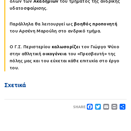
όλων των
Ακαδημιών
του τμήματος της ανδρικής
υδατοσφαίρισης.
Παράλληλα θα λειτουργεί ως
βοηθός προπονητή
του Αρσένη Μαρούλη στο ανδρικό τμήμα.
Ο Γ.Σ. Περιστερίου
καλωσορίζει
τον Γιώργο Ψύχο
στην αθλητική
οικογένεια
του «Πρεσβευτή» της
πόλης μας και του εύχεται κάθε επιτυχία στο έργο
του.
Σχετικά
Faceboo
Twitte
Emai
Pri
Μ
SHARE