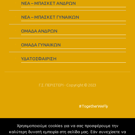
ΝΕΑ – ΜΠΑΣΚΕΤ ΑΝΔΡΩΝ
ΝΕΑ – ΜΠΑΣΚΕΤ ΓΥΝΑΙΚΩΝ
ΟΜΑΔΑ ΑΝΔΡΩΝ
ΟΜΑΔΑ ΓΥΝΑΙΚΩΝ
ΥΔΑΤΟΣΦΑΙΡΙΣΗ
Γ.Σ. ΠΕΡΙΣΤΕΡΙ - Copyright © 2023
#TogetherWeFly
Χρησιμοποιούμε cookies για να σας προσφέρουμε την
FOLLOW US:
καλύτερη δυνατή εμπειρία στη σελίδα μας. Εάν συνεχίσετε να