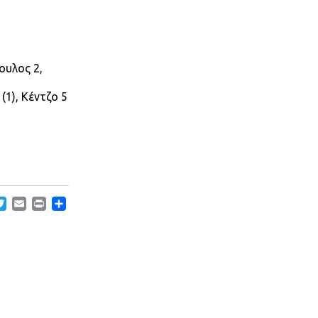
ουλος 2,
(1), Κέντζο 5
acebook
Twitter
Email
Print
Μοιραστείτε