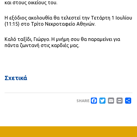
και στους οικείους του.
Η εξόδιος ακολουθία θα τελεστεί την Τετάρτη 1 Ιουλίου
(11:15) στο Τρίτο Νεκροταφείο Αθηνών.
Καλό ταξίδι, Γιώργο. Η μνήμη σου θα παραμείνει για
πάντα ζωντανή στις καρδιές μας.
Σχετικά
Faceboo
Twitte
Emai
Pri
Μ
SHARE