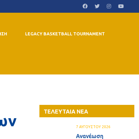
ΗΣΗ
LEGACY BASKETBALL TOURNAMENT
ΤΕΛΕΥΤΑΙΑ ΝΕΑ
ιων
7 ΑΥΓΟΥΣΤΟΥ 2026
Ανανέωση