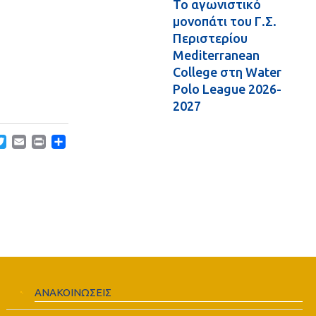
Το αγωνιστικό
μονοπάτι του Γ.Σ.
Περιστερίου
Mediterranean
College στη Water
Polo League 2026-
2027
acebook
Twitter
Email
Print
Μοιραστείτε
ΑΝΑΚΟΙΝΩΣΕΙΣ