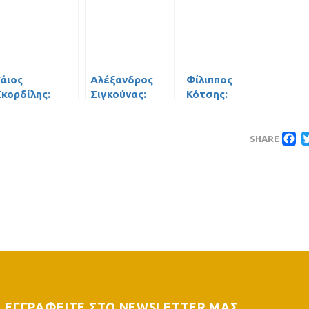
Γάιος
Αλέξανδρος
Φίλιππος
Σκορδίλης:
Σιγκούνας:
Κότσης:
“Μακάρι να
“Οφείλουμε
“Είχαμε πλάνο,
πάμε αήττητοι
στους εαυτούς
είχαμε υπομονή
F
έχρι το τέλος”
μας να
και…
SHARE
κλείσουμε με
επιστρέψαμε”!
νίκες την
(video)
χρονιά”!
ΕΓΓΡΑΦΕΙΤΕ ΣΤΟ NEWSLETTER ΜΑΣ