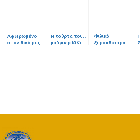
Αφιερωμένο
Η τούρτα του…
Φιλικό
στον δικό μας
μπόμπερ ΚίΚι
ξεμούδιασμα
Μάκη!
Κλαρκ!
με Λαύριο
μ