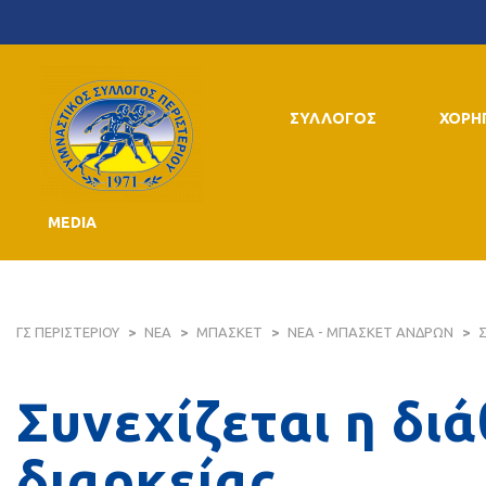
ΣΥΛΛΟΓΟΣ
ΧΟΡΗ
MEDIA
ΓΣ ΠΕΡΙΣΤΕΡΙΟΥ
>
ΝΕΑ
>
ΜΠΑΣΚΕΤ
>
ΝΕΑ - ΜΠΑΣΚΕΤ ΑΝΔΡΩΝ
>
Σ
Συνεχίζεται η δι
διαρκείας