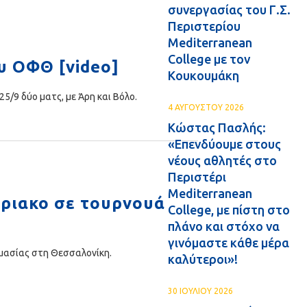
συνεργασίας του Γ.Σ.
Περιστερίου
Mediterranean
College με τον
υ ΟΦΘ [video]
Κουκουμάκη
/9 δύο ματς, με Άρη και Βόλο.
4 ΑΥΓΟΥΣΤΟΥ 2026
Κώστας Πασλής:
«Επενδύουμε στους
νέους αθλητές στο
Περιστέρι
Mediterranean
ύριακο σε τουρνουά
College, με πίστη στο
πλάνο και στόχο να
γινόμαστε κάθε μέρα
μασίας στη Θεσσαλονίκη.
καλύτεροι»!
30 ΙΟΥΛΙΟΥ 2026