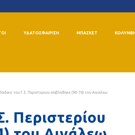
ΓΟΙ
ΥΔΑΤΟΣΦΑΙΡΙΣΗ
ΜΠΑΣΚΕΤ
ΚΟΛΥΜΒ
Παιδικο του Γ.Σ. Περιστεριου επιβληθηκε (90-74) του Αιγαλεω
Σ. Περιστερίου
4) του Αιγάλεω