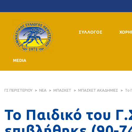
ΣΥΛΛΟΓΟΣ
ΧΟΡΗ
MEDIA
ΓΣ ΠΕΡΙΣΤΕΡΙΟΥ
>
ΝΕΑ
>
ΜΠΑΣΚΕΤ
>
ΜΠΑΣΚΕΤ ΑΚΑΔΗΜΙΕΣ
>
Το 
Το Παιδικό του Γ.
επιβλήθηκε (90-7