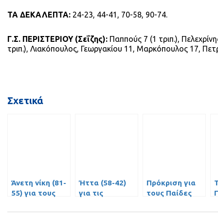
ΤΑ ΔΕΚΑΛΕΠΤΑ:
24-23, 44-41, 70-58, 90-74.
Γ.Σ. ΠΕΡΙΣΤΕΡΙΟΥ (Σεΐζης):
Παππούς 7 (1 τριπ.), Πελεχρίνης
τριπ.), Λιακόπουλος, Γεωργακίου 11, Μαρκόπουλος 17, Πετ
Σχετικά
Άνετη νίκη (81-
Ήττα (58-42)
Πρόκριση για
55) για τους
για τις
τους Παίδες
Παίδες επί του
Νεανίδες του
στο Πανελλήνιο
Πλάτωνα
ΓΣ Περιστερίου
πρωτάθλημα
κ