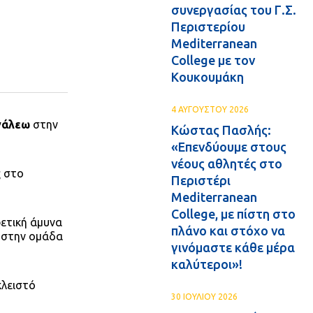
συνεργασίας του Γ.Σ.
Περιστερίου
Mediterranean
College με τον
Κουκουμάκη
4 ΑΥΓΟΥΣΤΟΥ 2026
γάλεω
στην
Κώστας Πασλής:
«Επενδύουμε στους
νέους αθλητές στο
ς στο
Περιστέρι
Mediterranean
College, με πίστη στο
ρετική άμυνα
πλάνο και στόχο να
ς στην ομάδα
γινόμαστε κάθε μέρα
καλύτεροι»!
λειστό
30 ΙΟΥΛΙΟΥ 2026