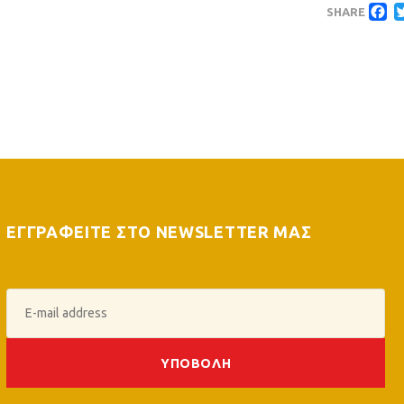
F
Γλυκά Νερά
ημιτελικό του
νικηφόρα (77-
SHARE
Rising Stars
73) από την
συναντά τον
έδρα της ΑΕΚ
Παναθηναϊκό
ΕΓΓΡΑΦΕΙΤΕ ΣΤΟ NEWSLETTER ΜΑΣ