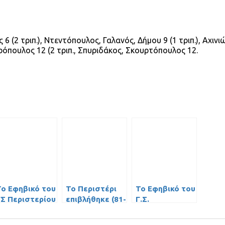
 6 (2 τριπ.), Ντεντόπουλος, Γαλανός, Δήμου 9 (1 τριπ.), Αχινι
ρόπουλος 12 (2 τριπ., Σπυριδάκος, Σκουρτόπουλος 12.
Το Εφηβικό του
To Περιστέρι
Το Εφηβικό του
ΓΣ Περιστερίου
επιβλήθηκε (81-
Γ.Σ.
πέρασε (75-59)
71) της ΔΕΚΑ
Περιστερίου
αι από τα
και στον
πέρασε