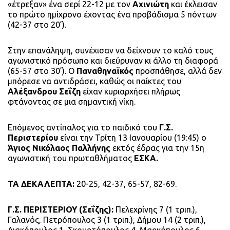
«έτρεξαν» ένα σερί 22-12 με τον
Αχινιώτη
και έκλεισαν
το πρώτο ημίχρονο έχοντας ένα προβάδισμα 5 πόντων
(42-37 στο 20’).
Στην επανάληψη, συνέχισαν να δείχνουν το καλό τους
αγωνιστικό πρόσωπο και διεύρυναν κι άλλο τη διαφορά
(65-57 στο 30’). Ο
Παναθηναϊκός
προσπάθησε, αλλά δεν
μπόρεσε να αντιδράσει, καθώς οι παίκτες του
Αλέξανδρου Σεΐζη
είχαν κυριαρχήσει πλήρως
φτάνοντας σε μια σημαντική νίκη.
Επόμενος αντίπαλος για το παιδικό του
Γ.Σ.
Περιστερίου
είναι την Τρίτη 13 Ιανουαρίου (19:45) ο
Άγιος Νικόλαος Παλλήνης
εκτός έδρας για την 15η
αγωνιστική του πρωταθλήματος
ΕΣΚΑ.
ΤΑ ΔΕΚΑΛΕΠΤΑ:
20-25, 42-37, 65-57, 82-69.
Γ.Σ. ΠΕΡΙΣΤΕΡΙΟΥ (Σεΐζης):
Πελεχρίνης 7 (1 τριπ.),
Γαλανός, Πετρόπουλος 3 (1 τριπ.), Δήμου 14 (2 τριπ.),