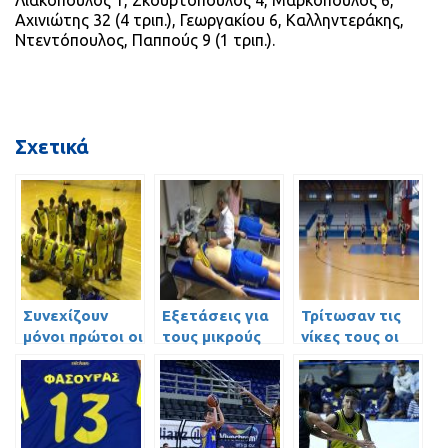
Λιακόπουλος 1, Σκουρτόπουλος 4, Μαρκόπουλος 6,
Αχινιώτης 32 (4 τριπ.), Γεωργακίου 6, Καλληντεράκης,
Ντεντόπουλος, Παππούς 9 (1 τριπ.).
Σχετικά
Συνεχίζουν
Εξετάσεις για
Τρίτωσαν τις
μόνοι πρώτοι οι
τους μικρούς
νίκες τους οι
Παίδες με
Κορασίδες Β’
όγδοη σερί
νίκη!