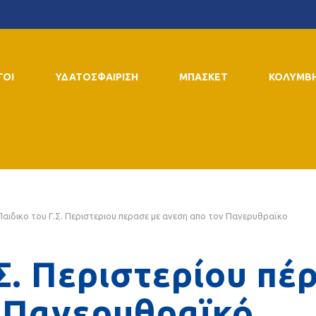
ΓΟΙ
ΥΔΑΤΟΣΦΑΙΡΙΣΗ
ΜΠΑΣΚΕΤ
ΚΟΛΥΜΒ
Παιδικο του Γ.Σ. Περιστεριου περασε με ανεση απο τον Πανερυθραϊκο
.Σ. Περιστερίου πέ
ν Πανερυθραϊκό