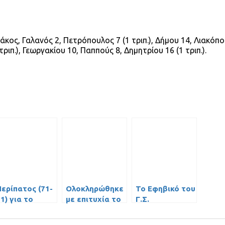
δάκος, Γαλανός 2, Πετρόπουλος 7 (1 τριπ.), Δήμου 14, Λιακόπο
ριπ.), Γεωργακίου 10, Παππούς 8, Δημητρίου 16 (1 τριπ.).
Περίπατος (71-
Ολοκληρώθηκε
Το Εφηβικό του
1) για το
με επιτυχία το
Γ.Σ.
Παιδικό
1ο 3Χ3
Περιστερίου
απέναντι στα
Basketball
έχασε τον