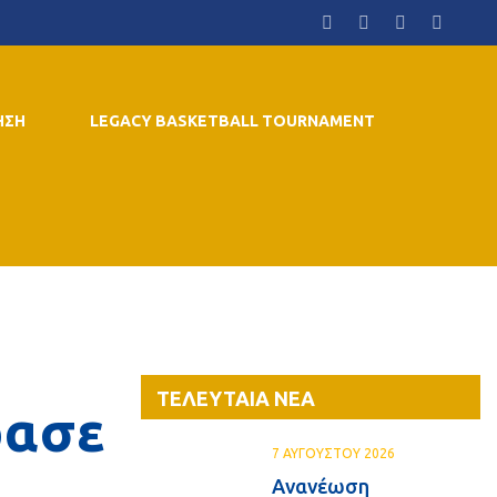
ΗΣΗ
LEGACY BASKETBALL TOURNAMENT
ΤΕΛΕΥΤΑΙΑ ΝΕΑ
ρασε
7 ΑΥΓΟΥΣΤΟΥ 2026
Ανανέωση