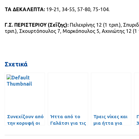
ΤΑ ΔΕΚΑΛΕΠΤΑ:
19-21, 34-55, 57-80, 75-104.
Γ.Σ. ΠΕΡΙΣΤΕΡΙΟΥ (Σεΐζης):
Πελεχρίνης 12 (1 τριπ.), Σπυρι
τριπ.), Σκουρτόπουλος 7, Μαρκόπουλος 5, Αχινιώτης 12 (1 τ
Σχετικά
Συνεχίζουν από
Ήττα από το
Τρεις νίκες και
την κορυφή οι
Γαλάτσι για τις
μια ήττα για
3
Παίδες Β’
Κορασίδες Β’
τους Παίδες
του ΓΣ