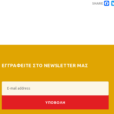
F
Βριλήσσια
Tournament
τίτλο στη
SHARE
«Γιώργος
δεύτερη
Βλαντός» που
παράταση από
διοργάνωσε ο
τον
Γ. Σ.
Παναθηναϊκό!
Περιστερίου
ΕΓΓΡΑΦΕΙΤΕ ΣΤΟ NEWSLETTER ΜΑΣ