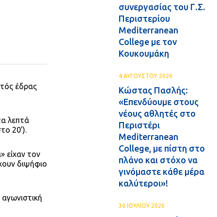
συνεργασίας του Γ.Σ.
Περιστερίου
Mediterranean
College με τον
Κουκουμάκη
4 ΑΥΓΟΥΣΤΟΥ 2026
τός έδρας
Κώστας Πασλής:
«Επενδύουμε στους
νέους αθλητές στο
τα λεπτά
Περιστέρι
το 20’).
Mediterranean
College, με πίστη στο
» είχαν τον
πλάνο και στόχο να
έχουν διψήφιο
γινόμαστε κάθε μέρα
καλύτεροι»!
 αγωνιστική
30 ΙΟΥΛΙΟΥ 2026