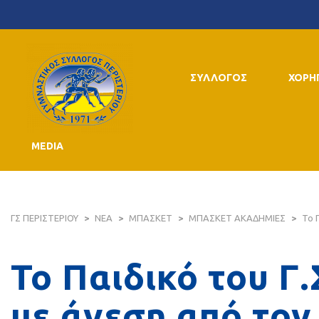
ΣΥΛΛΟΓΟΣ
ΧΟΡΗ
MEDIA
ΓΣ ΠΕΡΙΣΤΕΡΙΟΥ
>
ΝΕΑ
>
ΜΠΑΣΚΕΤ
>
ΜΠΑΣΚΕΤ ΑΚΑΔΗΜΙΕΣ
>
Το 
Το Παιδικό του Γ
με άνεση από το