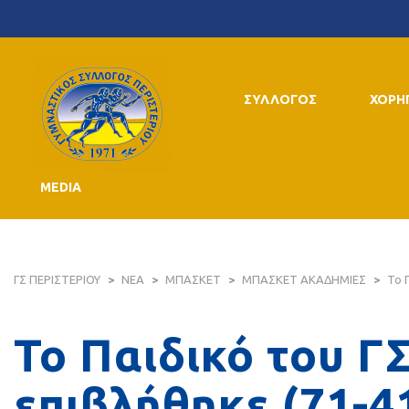
ΣΥΛΛΟΓΟΣ
ΧΟΡΗ
MEDIA
ΓΣ ΠΕΡΙΣΤΕΡΙΟΥ
>
ΝΕΑ
>
ΜΠΑΣΚΕΤ
>
ΜΠΑΣΚΕΤ ΑΚΑΔΗΜΙΕΣ
>
Το 
Το Παιδικό του Γ
επιβλήθηκε (71-4