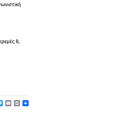
ωνιστική
ερεμές 8,
acebook
Twitter
Email
Print
Μοιραστείτε