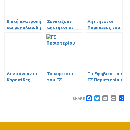
Επική ανατροπή
Συνεχίζουν
Αήττητοι οι
και μεγαλειώδη
αήττητοι οι
Παμπαίδες του
νίκη για τους
Παίδες
2005
Έφηβους
κόντρα στην
ΑΕΚ
Δεν χάνουν οι
Τα κορίτσια
Το Εφηβικό του
Κορασίδες
του ΓΣ
ΓΣ Περιστερίου
Περιστερίου
ηττήθηκε από
έκαναν το «2
τον
Faceboo
Twitte
Emai
Pri
Μ
στα 2»
Παναθηναϊκό
SHARE