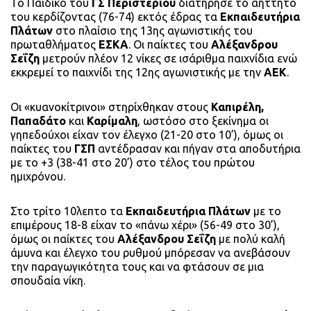
Το Παιδικό του
ΓΣ Περιστερίου
διατήρησε το αήττητο
του κερδίζοντας (76-74) εκτός έδρας τα
Εκπαιδευτήρια
Πλάτων
στο πλαίσιο της 13ης αγωνιστικής του
πρωταθλήματος
ΕΣΚΑ
. Οι παίκτες του
Αλέξανδρου
Σεΐζη
μετρούν πλέον 12 νίκες σε ισάριθμα παιχνίδια ενώ
εκκρεμεί το παιχνίδι της 12ης αγωνιστικής με την
ΑΕΚ
.
Οι «κυανοκίτρινοι» στηρίχθηκαν στους
Καπιρέλη,
Παπαδάτο
και
Καρίμαλη
, ωστόσο στο ξεκίνημα οι
γηπεδούχοι είχαν τον έλεγχο (21-20 στο 10’), όμως οι
παίκτες του
ΓΣΠ
αντέδρασαν και πήγαν στα αποδυτήρια
με το +3 (38-41 στο 20’) στο τέλος του πρώτου
ημιχρόνου.
Στο τρίτο 10λεπτο τα
Εκπαιδευτήρια Πλάτων
με το
επιμέρους 18-8 είχαν το «πάνω χέρι» (56-49 στο 30’),
όμως οι παίκτες του
Αλέξανδρου Σεΐζη
με πολύ καλή
άμυνα και έλεγχο του ρυθμού μπόρεσαν να ανεβάσουν
την παραγωγικότητα τους και να φτάσουν σε μια
σπουδαία νίκη.