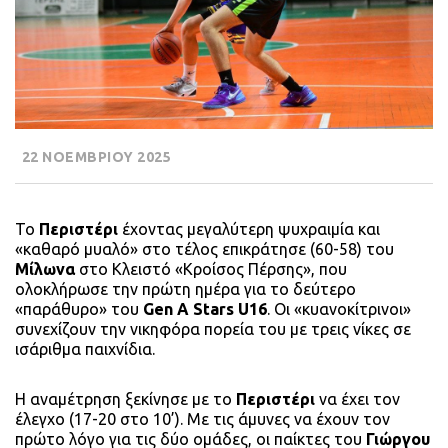
22 ΝΟΕΜΒΡΙΟΥ 2025
Το
Περιστέρι
έχοντας μεγαλύτερη ψυχραιμία και
«καθαρό μυαλό» στο τέλος επικράτησε (60-58) του
Μίλωνα
στο Κλειστό «Κροίσος Πέρσης», που
ολοκλήρωσε την πρώτη ημέρα για το δεύτερο
«παράθυρο» του
Gen A Stars U16
. Οι «κυανοκίτρινοι»
συνεχίζουν την νικηφόρα πορεία του με τρεις νίκες σε
ισάριθμα παιχνίδια.
Η αναμέτρηση ξεκίνησε με το
Περιστέρι
να έχει τον
έλεγχο (17-20 στο 10’). Με τις άμυνες να έχουν τον
πρώτο λόγο για τις δύο ομάδες, οι παίκτες του
Γιώργου