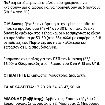
Πολίτη
κατάφεραν στο τέλος του ημιχρόνου να
«χτίσουν» μια διαφορά και να προηγηθούν με 6 πόντους
(28-34 στο 20’).
Ο
Μίλωνας
έβγαλε αντίδραση στην τρίτη περίοδο και
πήρε το προβάδισμα (48-47 στο 30’). Το παιχνίδι είχε
δυνατές «μάχες» στο τέλος και οι Νεοσμυρνιώτες είχαν
το προβάδισμα με 53-50 (στο 35), αλλά με επιμέρους 2-8
οι παίκτες του
Περιστερίου
ήταν καλύτεροι και
έφτασαν σε μια σπουδαία νίκη.
Επόμενος αντίπαλος για τον
ΓΣΠ
την Κυριακή (23/11,
16:00) ο
Ολυμπιακός
στο πλαίσιο του
Gen A Stars U16
.
ΟΙ ΔΙΑΙΤΗΤΕΣ:
Κηπώσης, Μουστρής, Διαμάντη.
ΤΑ ΔΕΚΑΛΕΠΤΑ:
17-20, 28-34, 48-47, 58-60.
ΜΙΛΩΝΑΣ (Σαββάτης):
Αρβανίτης, Σαπουντζόγλου 2,
Συριόπουλος, Σπανουδάκης 22, Μαρίτσας 2, Μπρούμας