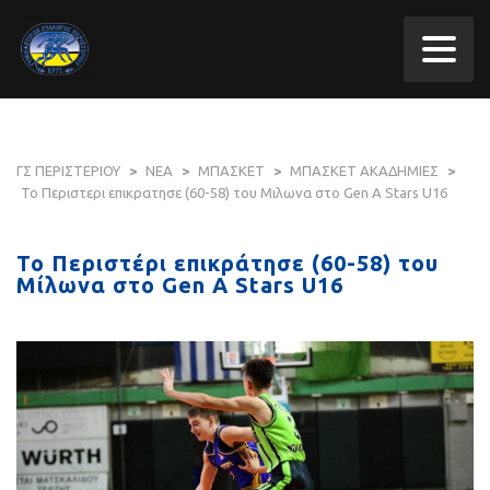
ΓΣ ΠΕΡΙΣΤΕΡΙΟΥ
>
ΝΕΑ
>
ΜΠΑΣΚΕΤ
>
ΜΠΑΣΚΕΤ ΑΚΑΔΗΜΙΕΣ
>
Το Περιστερι επικρατησε (60-58) του Μιλωνα στο Gen A Stars U16
Το Περιστέρι επικράτησε (60-58) του
Μίλωνα στο Gen A Stars U16