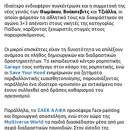
Ιδιαίτερο ενδιαφέρον συγκέντρωσε και η συμμετοχή της
νέας γενιάς των
Θωμάκου
,
Βούκσεβιτς
και
Τζιάλλα
, οι
οποίοι φόρεσαν τα αθλητικά τους και δοκιμάστηκαν σε
αγώνα 3×3 απέναντι στους νικητές της κατηγορίας
Παίδων, χαρίζοντας ξεχωριστές στιγμές στους
παρευρισκόμενους.
Οι μικροί επισκέπτες είχαν τη δυνατότητα να επιλέξουν
ανάμεσα σε πλήθος δημιουργικών και διαδραστικών
δραστηριοτήτων. Το εκπαιδευτικό κέντρο ρομποτικής
Garage
τους εισήγαγε στον κόσμο της ρομποτικής, ενώ
οι
Save Your Hood
ενημέρωναν για ζητήματα
περιβαλλοντικής ευαισθητοποίησης, παρουσιάζοντας
παράλληλα ένα ιδιαίτερο «μουσείο» με αντικείμενα που
έχουν συλλεχθεί από δράσεις καθαρισμού του
οργανισμού.
Παράλληλα, το
ΣΑΕΚ ΑΛΦΑ
προσέφερε face painting
και δημιουργική απασχόληση, ενώ στον χώρο της
Multiverse
World
τα παιδιά διασκέδασαν μέσα από μια
σειρά διαδραστικών παιχνιδιών. Στην είσοδο της