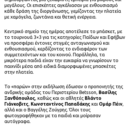
μεγάλους. Οι επισκέπτες αγκάλιασαν με ενθουσιασμό
κάθε δράση της διοργάνωσης, γεμίζοντας την πλατεία
με χαμόγελα, ζωντάνια και θετική ενέργεια.
Κεντρικό σημείο της ημέρας αποτέλεσε το μπάσκετ, με
το τουρνουά 3×3 για τις κατηγορίες Παίδων και Εφήβων
να προσφέρει έντονες στιγμές ανταγωνισμού και
ενθουσιασμού, κερδίζοντας το ενδιαφέρον των
συμμετεχόντων και του κοινού. Παράλληλα, τα
μικρότερα παιδιά είχαν την ευκαιρία να γνωρίσουν το
παιχνίδι μέσα από ειδικά διαμορφωμένες μπασκέτες
στην πλατεία.
Το «παρών» στην εκδήλωση έδωσαν ο προπονητής της
ανδρικής ομάδας του Περιστερίου Betsson,
Βασίλης
Ξανθόπουλος
, καθώς και οι αθλητές
Βλάντο
Γιάνκοβιτς
,
Κωνσταντίνος Παπαδάκης
και
Ομάρ Πέιν
,
αλλά και ο Βαγγέλης Ζούγρης. Όλοι τους
φωτογραφήθηκαν με τα παιδιά και μοίρασαν
αυτόγραφα.