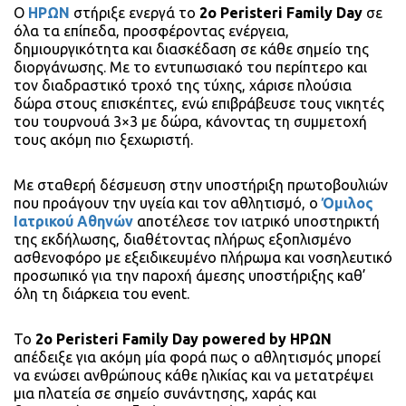
Ο
ΗΡΩΝ
στήριξε ενεργά το
2ο Peristeri Family Day
σε
όλα τα επίπεδα, προσφέροντας ενέργεια,
δημιουργικότητα και διασκέδαση σε κάθε σημείο της
διοργάνωσης. Με το εντυπωσιακό του περίπτερο και
τον διαδραστικό τροχό της τύχης, χάρισε πλούσια
δώρα στους επισκέπτες, ενώ επιβράβευσε τους νικητές
του τουρνουά 3×3 με δώρα, κάνοντας τη συμμετοχή
τους ακόμη πιο ξεχωριστή.
Με σταθερή δέσμευση στην υποστήριξη πρωτοβουλιών
που προάγουν την υγεία και τον αθλητισμό, ο
Όμιλος
Ιατρικού Αθηνών
αποτέλεσε τον ιατρικό υποστηρικτή
της εκδήλωσης, διαθέτοντας πλήρως εξοπλισμένο
ασθενοφόρο με εξειδικευμένο πλήρωμα και νοσηλευτικό
προσωπικό για την παροχή άμεσης υποστήριξης καθ’
όλη τη διάρκεια του event.
Το
2ο Peristeri Family Day powered by ΗΡΩΝ
απέδειξε για ακόμη μία φορά πως ο αθλητισμός μπορεί
να ενώσει ανθρώπους κάθε ηλικίας και να μετατρέψει
μια πλατεία σε σημείο συνάντησης, χαράς και