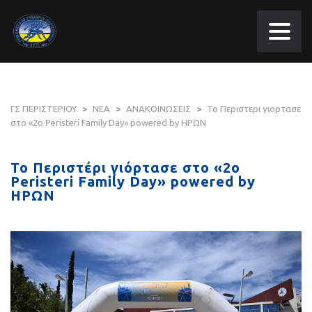
ΓΣ ΠΕΡΙΣΤΕΡΙΟΥ
>
ΝΕΑ
>
ΑΝΑΚΟΙΝΩΣΕΙΣ
>
Το Περιστερι γιορτασε
στο «2ο Peristeri Family Day» powered by ΗΡΩΝ
Το Περιστέρι γιόρτασε στο «2ο
Peristeri Family Day» powered by
ΗΡΩΝ