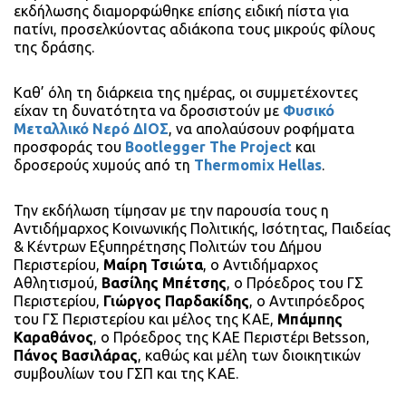
εκδήλωσης διαμορφώθηκε επίσης ειδική πίστα για
πατίνι, προσελκύοντας αδιάκοπα τους μικρούς φίλους
της δράσης.
Καθ’ όλη τη διάρκεια της ημέρας, οι συμμετέχοντες
είχαν τη δυνατότητα να δροσιστούν με
Φυσικό
Μεταλλικό Νερό ΔΙΟΣ
, να απολαύσουν ροφήματα
προσφοράς του
Bootlegger The Project
και
δροσερούς χυμούς από τη
Thermomix Hellas
.
Την εκδήλωση τίμησαν με την παρουσία τους η
Αντιδήμαρχος Κοινωνικής Πολιτικής, Ισότητας, Παιδείας
& Κέντρων Εξυπηρέτησης Πολιτών του Δήμου
Περιστερίου,
Μαίρη Τσιώτα
, ο Αντιδήμαρχος
Αθλητισμού,
Βασίλης Μπέτσης
, ο Πρόεδρος του ΓΣ
Περιστερίου,
Γιώργος Παρδακίδης
, ο Αντιπρόεδρος
του ΓΣ Περιστερίου και μέλος της ΚΑΕ,
Μπάμπης
Καραθάνος
, ο Πρόεδρος της ΚΑΕ Περιστέρι Betsson,
Πάνος Βασιλάρας
, καθώς και μέλη των διοικητικών
συμβουλίων του ΓΣΠ και της ΚΑΕ.