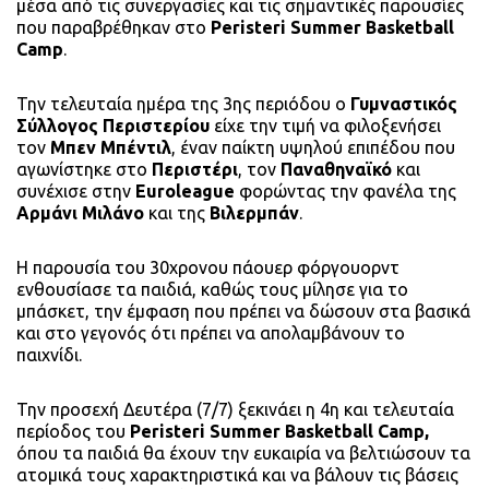
μέσα από τις συνεργασίες και τις σημαντικές παρουσίες
που παραβρέθηκαν στο
Peristeri Summer Basketball
Camp
.
Την τελευταία ημέρα της 3ης περιόδου ο
Γυμναστικός
Σύλλογος Περιστερίου
είχε την τιμή να φιλοξενήσει
τον
Μπεν Μπέντιλ
, έναν παίκτη υψηλού επιπέδου που
αγωνίστηκε στο
Περιστέρι
, τον
Παναθηναϊκό
και
συνέχισε στην
Euroleague
φορώντας την φανέλα της
Αρμάνι Μιλάνο
και της
Βιλερμπάν
.
Η παρουσία του 30χρονου πάουερ φόργουορντ
ενθουσίασε τα παιδιά, καθώς τους μίλησε για το
μπάσκετ, την έμφαση που πρέπει να δώσουν στα βασικά
και στο γεγονός ότι πρέπει να απολαμβάνουν το
παιχνίδι.
Την προσεχή Δευτέρα (7/7) ξεκινάει η 4η και τελευταία
περίοδος του
Peristeri Summer Basketball Camp,
όπου τα παιδιά θα έχουν την ευκαιρία να βελτιώσουν τα
ατομικά τους χαρακτηριστικά και να βάλουν τις βάσεις