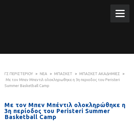
ΓΣ ΠΕΡΙΣΤΕΡΙΟΥ
>
ΝΕΑ
>
ΜΠΑΣΚΕΤ
>
ΜΠΑΣΚΕΤ ΑΚΑΔΗΜΙΕΣ
>
Με τον Μπεν Μπεντιλ ολοκληρωθηκε η 3η περιοδος του Peristeri
Summer Basketball Camp
Με τον Μπεν Μπέντιλ ολοκληρώθηκε η
3η περίοδος του Peristeri Summer
Basketball Camp