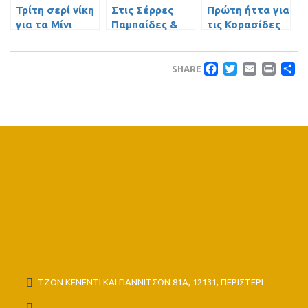
Τρίτη σερί νίκη
Στις Σέρρες
Πρώτη ήττα για
για τα Μίνι
Παμπαίδες &
τις Κορασίδες
Κορίτσια
Μίνι
Faceboo
Twitte
Emai
Pri
Μ
SHARE
ΤΖΟΝ ΚΕΝΕΝΤΙ ΚΑΙ ΓΙΑΝΝΙΤΣΩΝ 81Α, 12131, ΠΕΡΙΣΤΕΡΙ