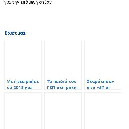
για την επόμενη σεζόν.
Σχετικά
Με ήττα μπήκε
Τα παιδιά του
Σταμάτησαν
το 2018 για
ΓΣΠ στη μάχη
στο +57 οι
τους Έφηβους
του
Έφηβοι
Πανευρωπαϊκού
U16!