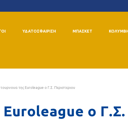
ΓΟΙ
ΥΔΑΤΟΣΦΑΙΡΙΣΗ
ΜΠΑΣΚΕΤ
ΚΟΛΥΜΒ
 τουρνουα της Euroleague ο Γ.Σ. Περιστεριου
 Euroleague ο Γ.Σ.