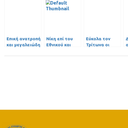
Επική ανατροπή
Νίκη επί του
Εύκολα τον
και μεγαλειώδη
Εθνικού και
Τρίτωνα οι
νίκη για τους
κορυφή για
Παίδες Β’
Έφηβους
τους Παίδες Β’
κόντρα στην
ΑΕΚ