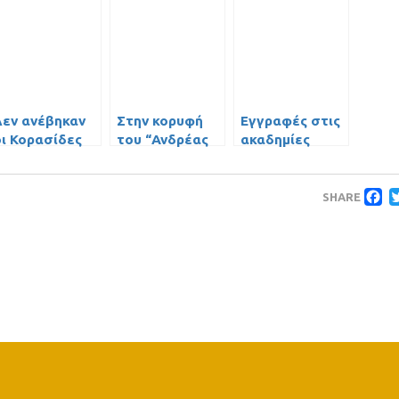
Δεν ανέβηκαν
Στην κορυφή
Εγγραφές στις
οι Κορασίδες
του “Ανδρέας
ακαδημίες
Μάρκου” οι
μπάσκετ του
παίκτες της
Περιστερίου
F
Ακαδημίας 2
SHARE